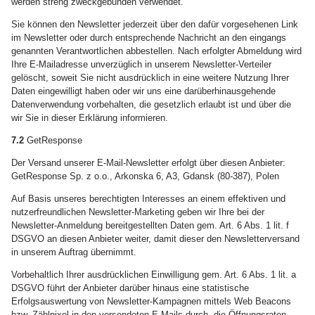
werden streng zweckgebunden verwendet.
Sie können den Newsletter jederzeit über den dafür vorgesehenen Link
im Newsletter oder durch entsprechende Nachricht an den eingangs
genannten Verantwortlichen abbestellen. Nach erfolgter Abmeldung wird
Ihre E-Mailadresse unverzüglich in unserem Newsletter-Verteiler
gelöscht, soweit Sie nicht ausdrücklich in eine weitere Nutzung Ihrer
Daten eingewilligt haben oder wir uns eine darüberhinausgehende
Datenverwendung vorbehalten, die gesetzlich erlaubt ist und über die
wir Sie in dieser Erklärung informieren.
7.2
GetResponse
Der Versand unserer E-Mail-Newsletter erfolgt über diesen Anbieter:
GetResponse Sp. z o.o., Arkonska 6, A3, Gdansk (80-387), Polen
Auf Basis unseres berechtigten Interesses an einem effektiven und
nutzerfreundlichen Newsletter-Marketing geben wir Ihre bei der
Newsletter-Anmeldung bereitgestellten Daten gem. Art. 6 Abs. 1 lit. f
DSGVO an diesen Anbieter weiter, damit dieser den Newsletterversand
in unserem Auftrag übernimmt.
Vorbehaltlich Ihrer ausdrücklichen Einwilligung gem. Art. 6 Abs. 1 lit. a
DSGVO führt der Anbieter darüber hinaus eine statistische
Erfolgsauswertung von Newsletter-Kampagnen mittels Web Beacons
bzw. Zählpixel in den versendeten E-Mails durch, die Öffnungsraten