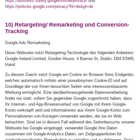
https://business.safety.google
/intl
/de
/privacy
/
und
https://policies.google.com
/privacy
?hl=de
&gl=de
10) Retargeting/ Remarketing und Conversion-
Tracking
Google Ads Remarketing
Diese Webseite nutzt Retargeting-Technologie des folgenden Anbieters:
Google Ireland Limited, Gordon House, 4 Barrow St, Dublin, D04 E5W5,
Irland
Zu diesem Zweck setzt Google ein Cookie im Browser Ihres Endgeräts,
welches automatisch mittels einer pseudonymen Cookie-ID und auf
Grundlage der von Ihnen besuchten Seiten eine interessensbasierte
Werbung ermöglicht. Eine darüberhinausgehende Datenverarbeitung
findet nur statt, sofern Sie gegenüber Google zugestimmt haben, dass
Ihr Internet-- und App-Browserverlauf von Google mit ihrem Google-
Konto verknüpft wird und Informationen aus ihrem Google-Konto zum
Personalisieren von Anzeigen verwendet werden, die sie im Web
betrachten. Sind sie in diesem Fall während des Seitenbesuchs unserer
Webseite bei Google eingeloggt, verwendet Google Ihre Daten
zusammen mit Google Analytics-Daten, um Zielgruppenlisten für
geräteübergreifendes Remarketing zu erstellen und zu definieren. Dazu