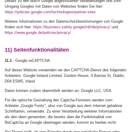
Details zu den durch Google angestoßenen Verarbeitungen und zum
Umgang Googles mit Daten von Websites finden Sie hier:
https://policies.google.com
/technologies
/partner-sites
Weitere Informationen zu den Datenschutzbestimmungen von Google
finden sich hier:
https://business.safety.google
/intl
/de
/privacy
/
und
https://www.google.de
/policies
/privacy
/
11) Seitenfunktionalitäten
11.1
- Google reCAPTCHA
Auf dieser Website verwenden wir den CAPTCHA-Dienst des folgenden
Anbieters: Google Ireland Limited, Gordon House, 4 Barrow St, Dublin,
D04 E5W5, Irland
Daten können zudem übermittelt werden an: Google LLC, USA.
Für die optische Gestaltung des Captcha-Fensters werden vom
Anbieter „Google Fonts", also von Google aus dem Internet geladene
Schriftarten, verwendet. Zu einer Verarbeitung weiterer Informationen
als den oben genannten, die bereits über die Funktionalität von
ReCaptcha an Google übertragen werden, kommt es hierbei nicht.
Der Dienst prüft, ob eine Eingabe durch eine natürliche Person oder