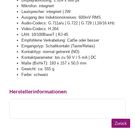
Displayauflösung: 1.024 x 600 px
Mikrofon: integriert
Lautsprecher: integriert | 2W
Ausgang des Induktionskreises: 600mV RMS
Audio-Codecs: G.711a/u | G.722 | G.729 | L16/16 kHz
Video-Codecs: H.264
LAN: 10/100BaseT | RJ-45
Empfohlene Verkabelung: Cat5e oder besser
Eingangstyp: Schaltkontakt (Taste/Relais)
Kontakttyp: normal getrennt (NO)
Kontaktparameter: bis zu 50 V / 5 mA | DC
Maße (BxHxT): 193 x 157 x 50,0 mm
Gewicht: ca. 555 g
Farbe: schwarz
Herstellerinformationen