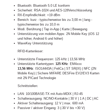
Bluetooth: Bluetooth 5.0 LE konform
Sicherheit: RSA-1024 und AES-128Verschlüsselung
RX-Empfindlichkeit: +19 dBm
Bereich: kurz - typischerweise bis zu 3,00 m | lang -
typischerweise bis zu 10,0 m
Modi: Berührung | Tap in-App | Karte | Bewegung
Unterstützung von mobilen Apps: 2N Mobile Key (iOS 12
und höher, Android 6 und höher)
WaveKey Unterstützung
RFID-Kartenleser:
Unterstützte Frequenzen: 125 kHz | 13,56 MHz
Unterstützte Kartentypen:
125 KHz
: EM4xxx
13,56 MHz
: ISO14443A | FeliCa | ST SR(IX) | NFC (2N
Mobile Key) | Sichere MIFARE DESFire EV2/EV3 Karten
mit 2N PICard Technologie
Schnittstellen:
LAN: 10/100BASE-TX mit Auto-MDIX | RJ-45
Schalterausgang: NC/NO-Kontakte | 30 V | 1 A | DC | AC
Aktiver Schalterausgang: 12 V | max. 600 mA
Passiver / aktiver Eingang: 3 (-30 V bis +30 V)