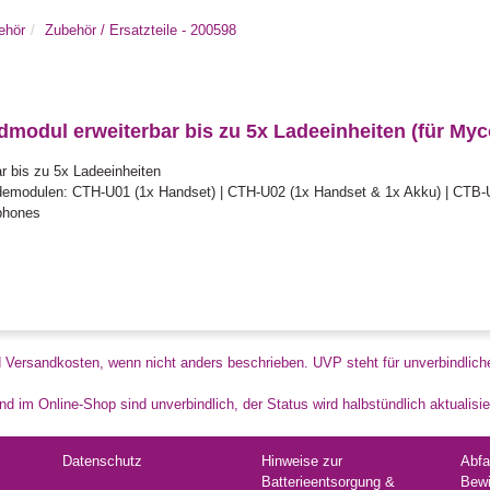
ehör
Zubehör / Ersatzteile - 200598
odul erweiterbar bis zu 5x Ladeeinheiten (für My
r bis zu 5x Ladeeinheiten
emodulen: CTH-U01 (1x Handset) | CTH-U02 (1x Handset & 1x Akku) | CTB-
phones
d Versandkosten, wenn nicht anders beschrieben. UVP steht für unverbindlich
d im Online-Shop sind unverbindlich, der Status wird halbstündlich aktualisie
Datenschutz
Hinweise zur
Abfa
Batterieentsorgung &
Bewi