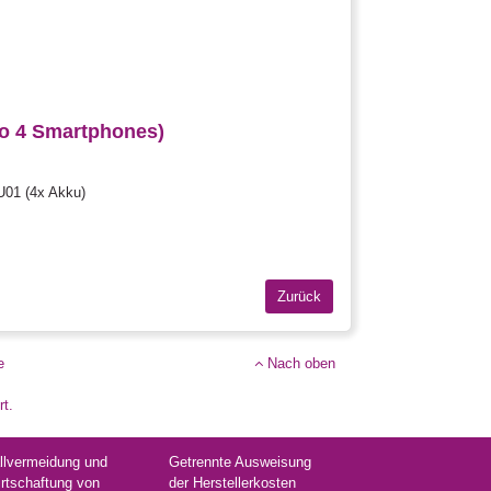
co 4 Smartphones)
U01 (4x Akku)
e
Nach oben
rt.
llvermeidung und
Getrennte Ausweisung
rtschaftung von
der Herstellerkosten