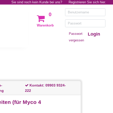
Sie sind noch kein Kunde bei uns?
Registrieren Sie sich hier.
0
Warenkorb
Login
Passwort
vergessen
p-
Kontakt:
09903 9324-
ng
222
iten (für Myco 4