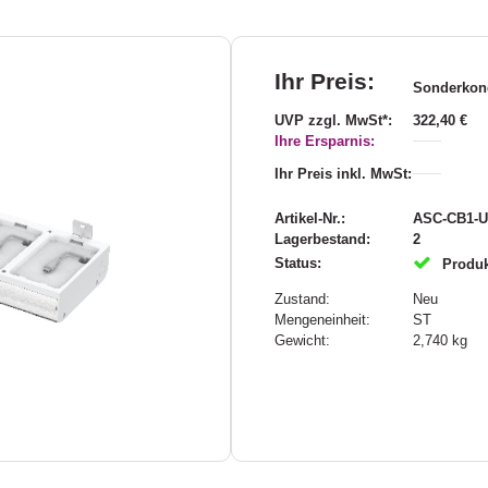
Ihr Preis:
Sonderkond
UVP zzgl. MwSt*:
322,40 €
Ihre Ersparnis:
Ihr Preis inkl. MwSt:
Artikel-Nr.:
ASC-CB1-U
Lagerbestand:
2
Status:
Produk
Zustand:
Neu
Mengeneinheit:
ST
Gewicht:
2,740
kg