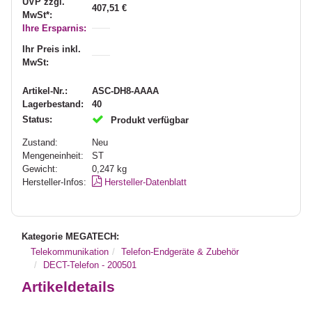
UVP zzgl.
407,51 €
MwSt*:
Ihre Ersparnis:
Ihr Preis inkl.
MwSt:
Artikel-Nr.:
ASC-DH8-AAAA
Lagerbestand:
40
Status:
Produkt verfügbar
Zustand:
Neu
Mengeneinheit:
ST
Gewicht:
0,247
kg
Hersteller-Infos:
Hersteller-Datenblatt
Kategorie MEGATECH:
Telekommunikation
Telefon-Endgeräte & Zubehör
DECT-Telefon - 200501
Artikeldetails