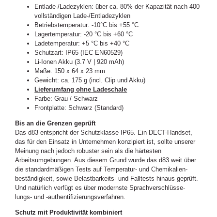
Entlade-/Ladezyklen: über ca. 80% der Kapazität nach 400
vollständigen Lade-/Entladezyklen
Betriebstemperatur: -10°C bis +55 °C
Lagertemperatur: -20 °C bis +60 °C
Ladetemperatur: +5 °C bis +40 °C
Schutzart: IP65 (IEC EN60529)
Li-Ionen Akku (3.7 V | 920 mAh)
Maße: 150 x 64 x 23 mm
Gewicht: ca. 175 g (incl. Clip und Akku)
Lieferumfang ohne Ladeschale
Farbe: Grau / Schwarz
Frontplatte: Schwarz (Standard)
Bis an die Grenzen geprüft
Das d83 entspricht der Schutzklasse IP65. Ein DECT-Handset,
das für den Einsatz in Unternehmen konzipiert ist, sollte unserer
Meinung nach jedoch robuster sein als die härtesten
Arbeitsumgebungen. Aus diesem Grund wurde das d83 weit über
die standardmäßigen Tests auf Temperatur- und Chemikalien-
beständigkeit, sowie Belastbarkeits- und Falltests hinaus geprüft.
Und natürlich verfügt es über modernste Sprachverschlüsse-
lungs- und -authentifizierungsverfahren.
Schutz mit Produktivität kombiniert