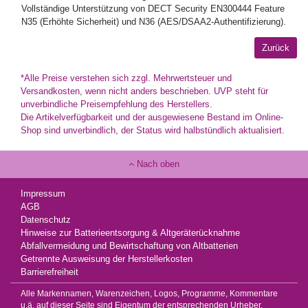
Vollständige Unterstützung von DECT Security EN300444 Feature
N35 (Erhöhte Sicherheit) und N36 (AES/DSAA2-Authentifizierung).
*Alle Preise verstehen sich zzgl. Mehrwertsteuer und
Versandkosten, wenn nicht anders beschrieben. UVP steht für
unverbindliche Preisempfehlung des Herstellers.
Die Artikelverfügbarkeit und der ausgewiesene Bestand im Online-
Shop sind unverbindlich, der Status wird halbstündlich aktualisiert.
Nach oben
Impressum
AGB
Datenschutz
Hinweise zur Batterieentsorgung & Altgeräterücknahme
Abfallvermeidung und Bewirtschaftung von Altbatterien
Getrennte Ausweisung der Herstellerkosten
Barrierefreiheit
Alle Markennamen, Warenzeichen, Logos, Programme, Kommentare
u.ä. auf dieser Seite sind Eigentum der entsprechenden Urheber,