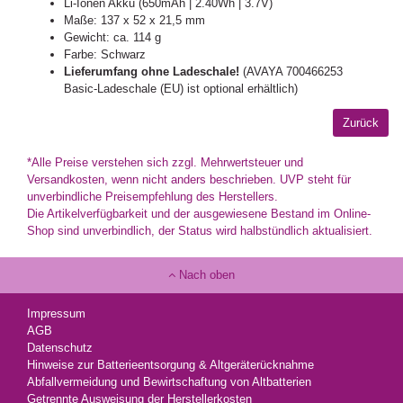
Li-Ionen Akku (650mAh | 2.40Wh | 3.7V)
Maße: 137 x 52 x 21,5 mm
Gewicht: ca. 114 g
Farbe: Schwarz
Lieferumfang ohne Ladeschale!
(AVAYA 700466253
Basic-Ladeschale (EU) ist optional erhältlich)
*Alle Preise verstehen sich zzgl. Mehrwertsteuer und
Versandkosten, wenn nicht anders beschrieben. UVP steht für
unverbindliche Preisempfehlung des Herstellers.
Die Artikelverfügbarkeit und der ausgewiesene Bestand im Online-
Shop sind unverbindlich, der Status wird halbstündlich aktualisiert.
Nach oben
Impressum
AGB
Datenschutz
Hinweise zur Batterieentsorgung & Altgeräterücknahme
Abfallvermeidung und Bewirtschaftung von Altbatterien
Getrennte Ausweisung der Herstellerkosten