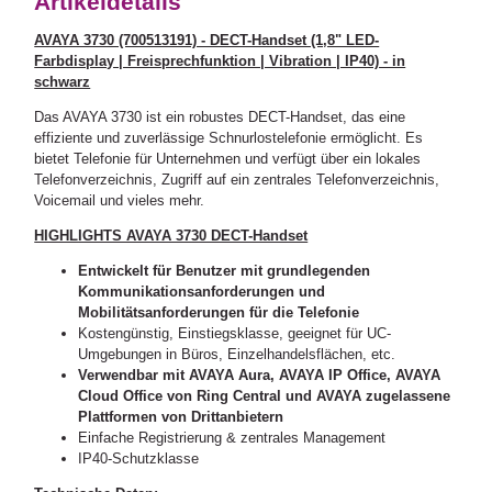
Artikeldetails
AVAYA 3730 (700513191) - DECT-Handset (1,8" LED-
Farbdisplay | Freisprechfunktion | Vibration | IP40) - in
schwarz
Das AVAYA 3730 ist ein robustes DECT-Handset, das eine
effiziente und zuverlässige Schnurlostelefonie ermöglicht. Es
bietet Telefonie für Unternehmen und verfügt über ein lokales
Telefonverzeichnis, Zugriff auf ein zentrales Telefonverzeichnis,
Voicemail und vieles mehr.
HIGHLIGHTS AVAYA 3730 DECT-Handset
Entwickelt für Benutzer mit grundlegenden
Kommunikationsanforderungen und
Mobilitätsanforderungen für die Telefonie
Kostengünstig, Einstiegsklasse, geeignet für UC-
Umgebungen in Büros, Einzelhandelsflächen, etc.
Verwendbar mit AVAYA Aura, AVAYA IP Office, AVAYA
Cloud Office von Ring Central und AVAYA zugelassene
Plattformen von Drittanbietern
Einfache Registrierung & zentrales Management
IP40-Schutzklasse