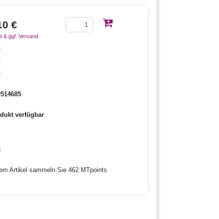
10 €
t & ggf. Versand
€
€
€
0514685
dukt verfügbar
g
sem Artikel sammeln Sie 462 MTpoints