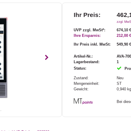
Ihr Preis:
462,
zzgl. MwS
UVP zzgl. MwSt*:
674,10 
Ihre Ersparnis:
212,00 
Ihr Preis inkl. MwSt:
549,90 
Artikel-Nr.:
AVA-70
Nächstes
Lagerbestand:
1
Status:
Pro
Zustand:
Neu
Mengeneinheit:
ST
Gewicht:
0,940
k
Bei die