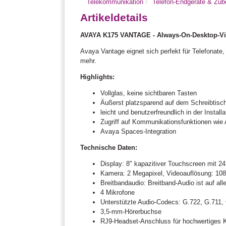
Telekommunikation
Telefon-Endgeräte & Zub
Artikeldetails
AVAYA K175 VANTAGE - Always-On-Desktop-Vid
Avaya Vantage eignet sich perfekt für Telefonate
mehr.
Highlights:
Vollglas, keine sichtbaren Tasten
Äußerst platzsparend auf dem Schreibtisc
leicht und benutzerfreundlich in der Installa
Zugriff auf Kommunikationsfunktionen wie 
Avaya Spaces-Integration
Technische Daten:
Display: 8" kapazitiver Touchscreen mit 24
Kamera: 2 Megapixel, Videoauflösung: 10
Breitbandaudio: Breitband-Audio ist auf al
4 Mikrofone
Unterstützte Audio-Codecs: G.722, G.711,
3,5-mm-Hörerbuchse
RJ9-Headset-Anschluss für hochwertiges 