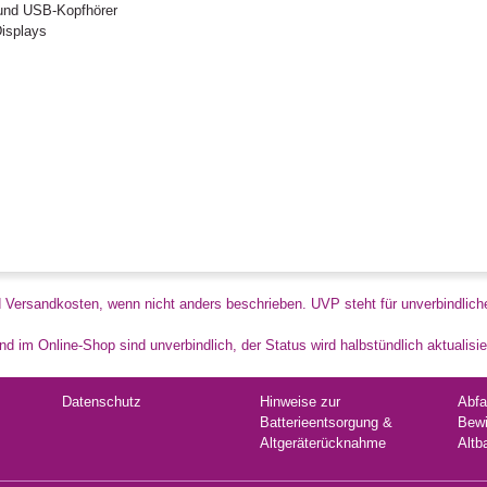
 und USB-Kopfhörer
Displays
d Versandkosten, wenn nicht anders beschrieben. UVP steht für unverbindlich
d im Online-Shop sind unverbindlich, der Status wird halbstündlich aktualisie
Datenschutz
Hinweise zur
Abfa
Batterieentsorgung &
Bewi
Altgeräterücknahme
Altb