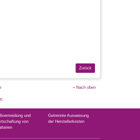
e
Nach oben
rt.
llvermeidung und
Getrennte Ausweisung
rtschaftung von
der Herstellerkosten
atterien