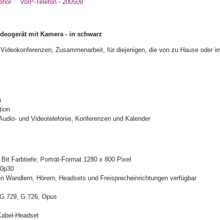
ehör
VoIP-Telefon - 200509
eogerät mit Kamera - in schwarz
, Videokonferenzen, Zusammenarbeit, für diejenigen, die von zu Hause oder im
h
tion
Audio- und Videotelefonie, Konferenzen und Kalender
 Bit Farbtiefe; Porträt-Format 1280 x 800 Pixel
80p30
len Wandlern, Hörern, Headsets und Freisprecheinrichtungen verfügbar
 G.729, G.726, Opus
Kabel-Headset