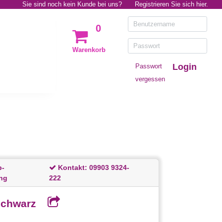
Sie sind noch kein Kunde bei uns?
Registrieren Sie sich hier.
0
Warenkorb
Login
Passwort
vergessen
p-
Kontakt:
09903 9324-
ng
222
 schwarz