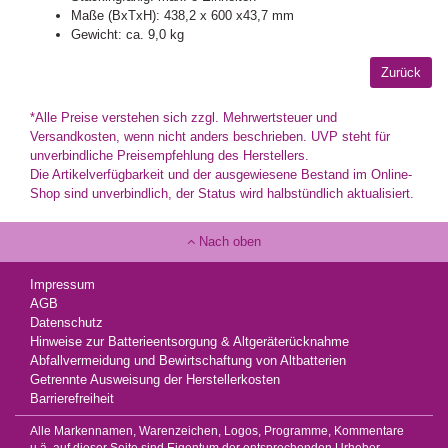
Maße (BxTxH): 438,2 x 600 x43,7 mm
Gewicht: ca. 9,0 kg
*Alle Preise verstehen sich zzgl. Mehrwertsteuer und
Versandkosten, wenn nicht anders beschrieben. UVP steht für
unverbindliche Preisempfehlung des Herstellers.
Die Artikelverfügbarkeit und der ausgewiesene Bestand im Online-
Shop sind unverbindlich, der Status wird halbstündlich aktualisiert.
Nach oben
Impressum
AGB
Datenschutz
Hinweise zur Batterieentsorgung & Altgeräterücknahme
Abfallvermeidung und Bewirtschaftung von Altbatterien
Getrennte Ausweisung der Herstellerkosten
Barrierefreiheit
Alle Markennamen, Warenzeichen, Logos, Programme, Kommentare
u.ä. auf dieser Seite sind Eigentum der entsprechenden Urheber,