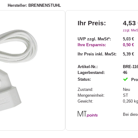
Hersteller: BRENNENSTUHL
Ihr Preis:
4,53
zzgl. MwS
UVP zzgl. MwSt*:
5,03 €
Ihre Ersparnis:
0,50 €
Ihr Preis inkl. MwSt:
5,39 €
Artikel-Nr.:
BRE-11
Lagerbestand:
46
Status:
Pro
Zustand:
Neu
Mengeneinheit:
ST
Gewicht:
0,260
k
Bei die