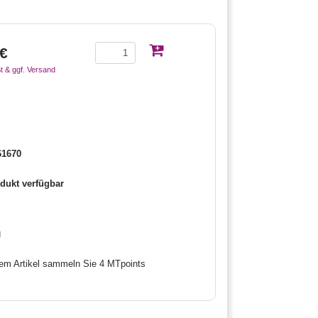
 €
t & ggf. Versand
61670
dukt verfügbar
g
sem Artikel sammeln Sie 4 MTpoints