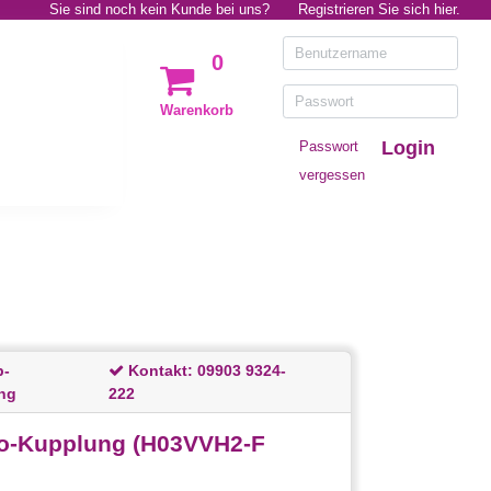
Sie sind noch kein Kunde bei uns?
Registrieren Sie sich hier.
0
Warenkorb
Login
Passwort
vergessen
p-
Kontakt:
09903 9324-
ng
222
ro-Kupplung (H03VVH2-F