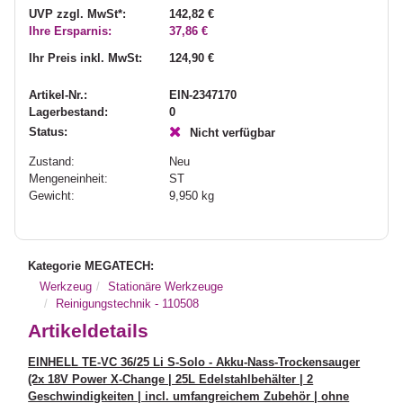
UVP zzgl. MwSt*:
142,82 €
Ihre Ersparnis:
37,86 €
Ihr Preis inkl. MwSt:
124,90 €
Artikel-Nr.:
EIN-2347170
Lagerbestand:
0
Status:
Nicht verfügbar
Zustand:
Neu
Mengeneinheit:
ST
Gewicht:
9,950
kg
Kategorie MEGATECH:
Werkzeug
Stationäre Werkzeuge
Reinigungstechnik - 110508
Artikeldetails
EINHELL TE-VC 36/25 Li S-Solo - Akku-Nass-Trockensauger
(2x 18V Power X-Change | 25L Edelstahlbehälter | 2
Geschwindigkeiten | incl. umfangreichem Zubehör | ohne