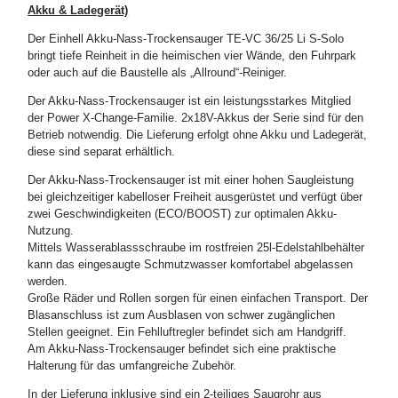
Akku & Ladegerät)
Der Einhell Akku-Nass-Trockensauger TE-VC 36/25 Li S-Solo
bringt tiefe Reinheit in die heimischen vier Wände, den Fuhrpark
oder auch auf die Baustelle als „Allround“-Reiniger.
Der Akku-Nass-Trockensauger ist ein leistungsstarkes Mitglied
der Power X-Change-Familie. 2x18V-Akkus der Serie sind für den
Betrieb notwendig. Die Lieferung erfolgt ohne Akku und Ladegerät,
diese sind separat erhältlich.
Der Akku-Nass-Trockensauger ist mit einer hohen Saugleistung
bei gleichzeitiger kabelloser Freiheit ausgerüstet und verfügt über
zwei Geschwindigkeiten (ECO/BOOST) zur optimalen Akku-
Nutzung.
Mittels Wasserablassschraube im rostfreien 25l-Edelstahlbehälter
kann das eingesaugte Schmutzwasser komfortabel abgelassen
werden.
Große Räder und Rollen sorgen für einen einfachen Transport. Der
Blasanschluss ist zum Ausblasen von schwer zugänglichen
Stellen geeignet. Ein Fehlluftregler befindet sich am Handgriff.
Am Akku-Nass-Trockensauger befindet sich eine praktische
Halterung für das umfangreiche Zubehör.
In der Lieferung inklusive sind ein 2-teiliges Saugrohr aus