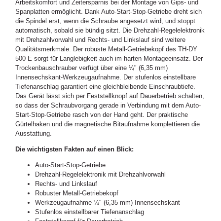
Arbeitskomfort und Zeitersparnis bei der Montage von Gips- und
Spanplatten ermöglicht. Dank Auto-Start-Stop-Getriebe dreht sich
die Spindel erst, wenn die Schraube angesetzt wird, und stoppt
automatisch, sobald sie bündig sitzt. Die Drehzahl-Regelelektronik
mit Drehzahlvorwahl und Rechts- und Linkslauf sind weitere
Qualitätsmerkmale. Der robuste Metall-Getriebekopf des TH-DY
500 E sorgt für Langlebigkeit auch im harten Montageeinsatz. Der
Trockenbauschrauber verfügt über eine ¼" (6,35 mm)
Innensechskant-Werkzeugaufnahme. Der stufenlos einstellbare
Tiefenanschlag garantiert eine gleichbleibende Einschraubtiefe.
Das Gerät lässt sich per Feststellknopf auf Dauerbetrieb schalten,
so dass der Schraubvorgang gerade in Verbindung mit dem Auto-
Start-Stop-Getriebe rasch von der Hand geht. Der praktische
Gürtelhaken und die magnetische Bitaufnahme komplettieren die
Ausstattung.
Die wichtigsten Fakten auf einen Blick:
Auto-Start-Stop-Getriebe
Drehzahl-Regelelektronik mit Drehzahlvorwahl
Rechts- und Linkslauf
Robuster Metall-Getriebekopf
Werkzeugaufnahme ¼" (6,35 mm) Innensechskant
Stufenlos einstellbarer Tiefenanschlag