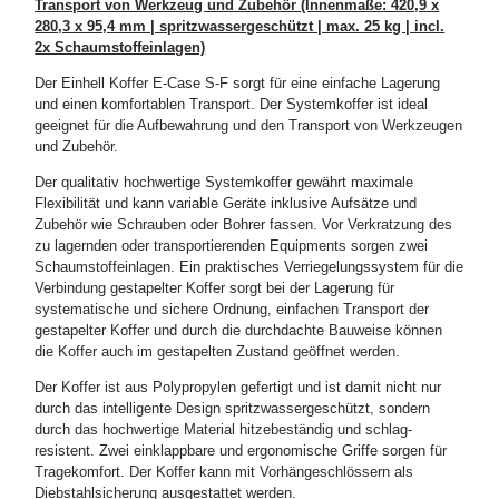
Transport von Werkzeug und Zubehör (Innenmaße: 420,9 x
280,3 x 95,4 mm | spritzwassergeschützt | max. 25 kg | incl.
2x Schaumstoffeinlagen)
Der Einhell Koffer E-Case S-F sorgt für eine einfache Lagerung
und einen komfortablen Transport. Der Systemkoffer ist ideal
geeignet für die Aufbewahrung und den Transport von Werkzeugen
und Zubehör.
Der qualitativ hochwertige Systemkoffer gewährt maximale
Flexibilität und kann variable Geräte inklusive Aufsätze und
Zubehör wie Schrauben oder Bohrer fassen. Vor Verkratzung des
zu lagernden oder transportierenden Equipments sorgen zwei
Schaumstoffeinlagen. Ein praktisches Verriegelungssystem für die
Verbindung gestapelter Koffer sorgt bei der Lagerung für
systematische und sichere Ordnung, einfachen Transport der
gestapelter Koffer und durch die durchdachte Bauweise können
die Koffer auch im gestapelten Zustand geöffnet werden.
Der Koffer ist aus Polypropylen gefertigt und ist damit nicht nur
durch das intelligente Design spritzwassergeschützt, sondern
durch das hochwertige Material hitzebeständig und schlag-
resistent. Zwei einklappbare und ergonomische Griffe sorgen für
Tragekomfort. Der Koffer kann mit Vorhängeschlössern als
Diebstahlsicherung ausgestattet werden.