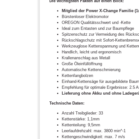
Die wichtigsten Fakten auf einen Blick:
Mitglied der Power X-Change Familie (
Bürstenloser Elektromotor
OREGON Qualitätsschwert und -Kette
Ideal zum Entasten und zur Baumpflege
Spitzenschutz zur Vermeidung des Rücks
Rückschlagschutz mit Sofort-Kettenbrems
Werkzeuglose Kettenspannung und Ketten
Handlich, leicht und ergonomisch
Krallenanschlag aus Metall
Große Öleinfüllöffnung
Automatische Kettenschmierung
Kettenfangbolzen
Einhand-Kettensäge für ausgebildete Baum
Empfehlung für optimale Ergebnisse: 2.5 
Lieferung ohne Akku und ohne Ladegerät 
Technische Daten:
Anzahl Treibglieder: 33
Kettenstärke: 1,1mm
Kettenteilung: 9,5mm
Leerlaufdrehzahl: max. 3800 min^-1
Kettengeschwindigkeit: max. 7 m/s