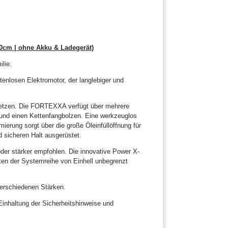
0cm | ohne Akku & Ladegerät)
lie.
enlosen Elektromotor, der langlebiger und
etzen. Die FORTEXXA verfügt über mehrere
und einen Kettenfangbolzen. Eine werkzeuglos
erung sorgt über die große Öleinfüllöffnung für
d sicheren Halt ausgerüstet.
oder stärker empfohlen. Die innovative Power X-
äten der Systemreihe von Einhell unbegrenzt
 verschiedenen Stärken.
inhaltung der Sicherheitshinweise und