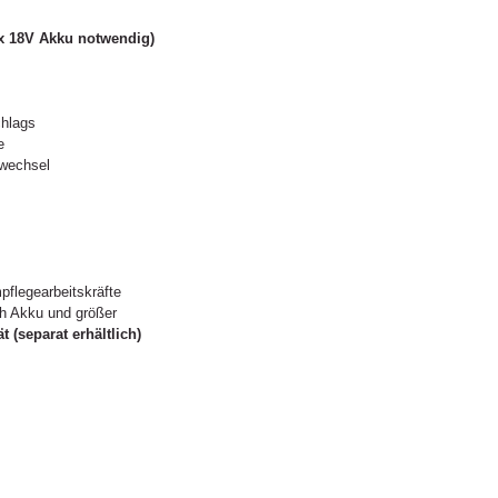
1x 18V Akku notwendig)
chlags
e
wechsel
pflegearbeitskräfte
Ah Akku und größer
(separat erhältlich)