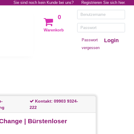
Sie sind noch kein Kunde bei uns?
Registrieren Sie sich hier.
0
Warenkorb
Login
Passwort
vergessen
p-
Kontakt:
09903 9324-
ng
222
Change | Bürstenloser