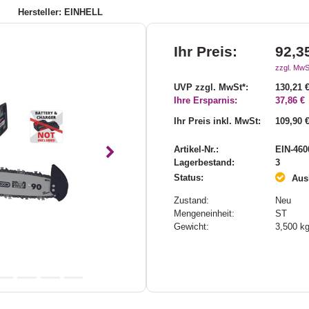
9
Hersteller: EINHELL
Ihr Preis:
92,3
zzgl. MwS
UVP zzgl. MwSt*:
130,21 
Ihre Ersparnis:
37,86 €
Ihr Preis inkl. MwSt:
109,90 
Artikel-Nr.:
EIN-460
Nächstes
Lagerbestand:
3
Status:
Ausl
Zustand:
Neu
Mengeneinheit:
ST
Gewicht:
3,500
k