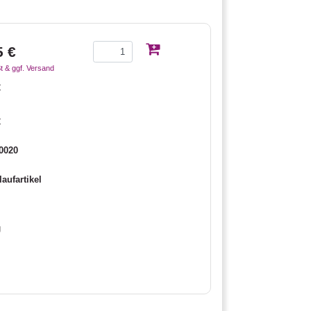
5 €
t & ggf. Versand
€
€
0020
aufartikel
g