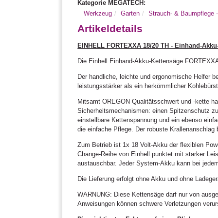
Kategorie MEGATECH:
Werkzeug
Garten
Strauch- & Baumpflege 
Artikeldetails
EINHELL FORTEXXA 18/20 TH - Einhand-Akku-K
Die Einhell Einhand-Akku-Kettensäge FORTEXXA 18
Der handliche, leichte und ergonomische Helfer b
leistungsstärker als ein herkömmlicher Kohlebürst
Mitsamt OREGON Qualitätsschwert und -kette h
Sicherheitsmechanismen: einen Spitzenschutz zu
einstellbare Kettenspannung und ein ebenso einfa
die einfache Pflege. Der robuste Krallenanschlag b
Zum Betrieb ist 1x 18 Volt-Akku der flexiblen Po
Change-Reihe von Einhell punktet mit starker Lei
austauschbar. Jeder System-Akku kann bei jede
Die Lieferung erfolgt ohne Akku und ohne Ladegerä
WARNUNG: Diese Kettensäge darf nur von ausgebi
Anweisungen können schwere Verletzungen verur