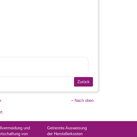
e
Nach oben
rt.
llvermeidung und
Getrennte Ausweisung
rtschaftung von
der Herstellerkosten