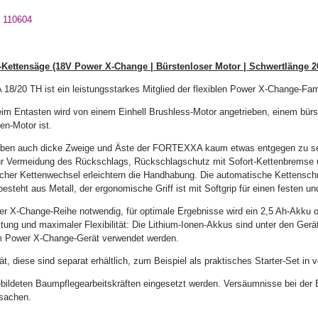
- 110604
ettensäge (18V Power X-Change | Bürstenloser Motor | Schwertlänge 2
/20 TH ist ein leistungsstarkes Mitglied der flexiblen Power X-Change-Fami
eim Entasten wird von einem Einhell Brushless-Motor angetrieben, einem bürst
en-Motor ist.
aben auch dicke Zweige und Äste der FORTEXXA kaum etwas entgegen zu s
r Vermeidung des Rückschlags, Rückschlagschutz mit Sofort-Kettenbremse 
cher Kettenwechsel erleichtern die Handhabung. Die automatische Kettenschmi
esteht aus Metall, der ergonomische Griff ist mit Softgrip für einen festen un
wer X-Change-Reihe notwendig, für optimale Ergebnisse wird ein 2,5 Ah-Akku 
stung und maximaler Flexibilität: Die Lithium-Ionen-Akkus sind unter den Ger
m Power X-Change-Gerät verwendet werden.
t, diese sind separat erhältlich, zum Beispiel als praktisches Starter-Set in
ldeten Baumpflegearbeitskräften eingesetzt werden. Versäumnisse bei der E
sachen.