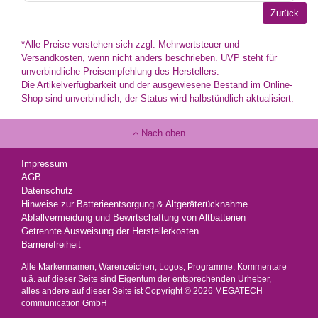
*Alle Preise verstehen sich zzgl. Mehrwertsteuer und
Versandkosten, wenn nicht anders beschrieben. UVP steht für
unverbindliche Preisempfehlung des Herstellers.
Die Artikelverfügbarkeit und der ausgewiesene Bestand im Online-
Shop sind unverbindlich, der Status wird halbstündlich aktualisiert.
Nach oben
Impressum
AGB
Datenschutz
Hinweise zur Batterieentsorgung & Altgeräterücknahme
Abfallvermeidung und Bewirtschaftung von Altbatterien
Getrennte Ausweisung der Herstellerkosten
Barrierefreiheit
Alle Markennamen, Warenzeichen, Logos, Programme, Kommentare
u.ä. auf dieser Seite sind Eigentum der entsprechenden Urheber,
alles andere auf dieser Seite ist Copyright © 2026 MEGATECH
communication GmbH