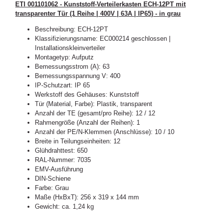
ETI 001101062 - Kunststoff-Verteilerkasten ECH-12PT mit
transparenter Tür (1 Reihe | 400V | 63A | IP65) - in grau
Beschreibung: ECH-12PT
Klassifizierungsname: EC000214 geschlossen |
Installationskleinverteiler
Montagetyp: Aufputz
Bemessungsstrom (A): 63
Bemessungsspannung V: 400
IP-Schutzart: IP 65
Werkstoff des Gehäuses: Kunststoff
Tür (Material, Farbe): Plastik, transparent
Anzahl der TE (gesamt/pro Reihe): 12 / 12
Rahmengröße (Anzahl der Reihen): 1
Anzahl der PE/N-Klemmen (Anschlüsse): 10 / 10
Breite in Teilungseinheiten: 12
Glühdrahttest: 650
RAL-Nummer: 7035
EMV-Ausführung
DIN-Schiene
Farbe: Grau
Maße (HxBxT): 256 x 319 x 144 mm
Gewicht: ca. 1,24 kg