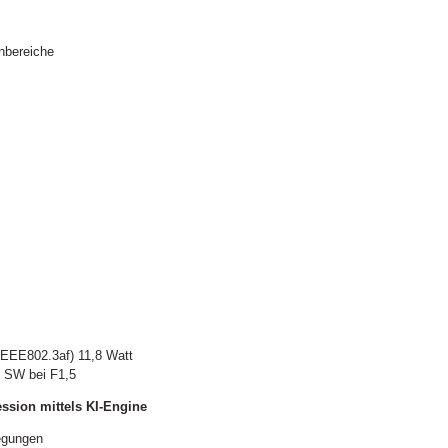
nbereiche
EEE802.3af) 11,8 Watt
x SW bei F1,5
ssion mittels KI-Engine
wegungen