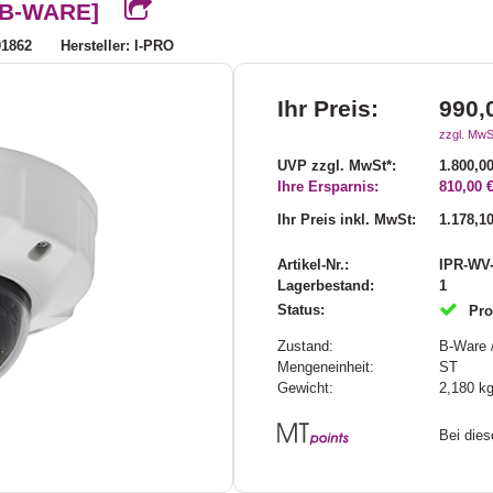
 [B-WARE]
01862
Hersteller: I-PRO
Ihr Preis:
990,
zzgl. MwS
UVP zzgl. MwSt*:
1.800,00
Ihre Ersparnis:
810,00 
Ihr Preis inkl. MwSt:
1.178,10
Artikel-Nr.:
IPR-WV
Lagerbestand:
1
Status:
Pro
Zustand:
B-Ware 
Mengeneinheit:
ST
Gewicht:
2,180
k
Bei die