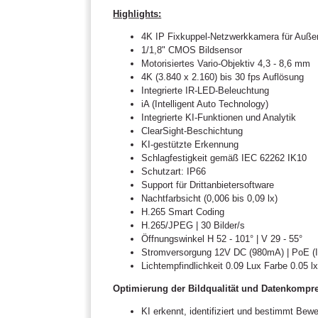
Highlights:
4K IP Fixkuppel-Netzwerkkamera für Auße
1/1,8" CMOS Bildsensor
Motorisiertes Vario-Objektiv 4,3 - 8,6 mm
4K (3.840 x 2.160) bis 30 fps Auflösung
Integrierte IR-LED-Beleuchtung
iA (Intelligent Auto Technology)
Integrierte KI-Funktionen und Analytik
ClearSight-Beschichtung
KI-gestützte Erkennung
Schlagfestigkeit gemäß IEC 62262 IK10
Schutzart: IP66
Support für Drittanbietersoftware
Nachtfarbsicht (0,006 bis 0,09 lx)
H.265 Smart Coding
H.265/JPEG | 30 Bilder/s
Öffnungswinkel H 52 - 101° | V 29 - 55°
Stromversorgung 12V DC (980mA) | PoE (I
Lichtempfindlichkeit 0.09 Lux Farbe 0.05 l
Optimierung der Bildqualität und Datenkompre
KI erkennt, identifiziert und bestimmt Be