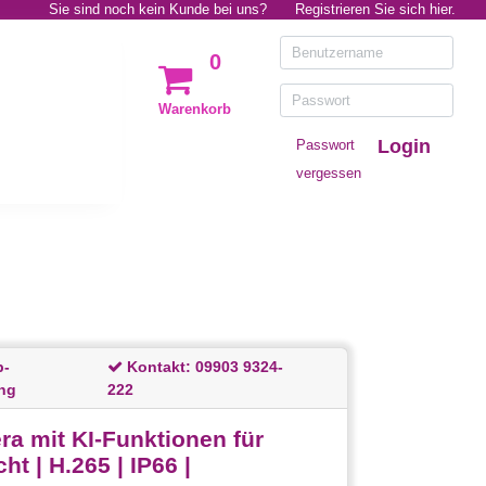
Sie sind noch kein Kunde bei uns?
Registrieren Sie sich hier.
0
Warenkorb
Login
Passwort
vergessen
p-
Kontakt:
09903 9324-
ng
222
a mit KI-Funktionen für
 | H.265 | IP66 |