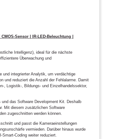
" CMOS-Sensor | IR-LED-Beleuchtung |
che Intelligenz), ideal für die nächste
 effizientere Überwachung und
und integrierter Analytik, um verdächtige
on und reduziert die Anzahl der Fehlalarme. Damit
-, Logistik-, Bildungs- und Einzelhandelssektor,
ps und das Software Development Kit. Deshalb
ar. Mit diesem zusätzlichen Software
nden zugeschnitten werden können.
sschnitt und passt die Kameraeinstellungen
gungsunschärfe vermieden. Darüber hinaus wurde
-Smart-Coding weiter reduziert.