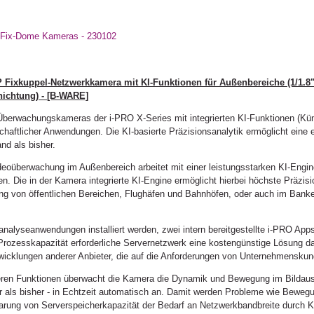
Fix-Dome Kameras - 230102
 Fixkuppel-Netzwerkkamera mit KI-Funktionen für Außenbereiche (1/1.8
chichtung) - [B-WARE]
rwachungskameras der i-PRO X-Series mit integrierten KI-Funktionen (Künstli
lschaftlicher Anwendungen. Die KI-basierte Präzisionsanalytik ermöglicht eine
nd als bisher.
überwachung im Außenbereich arbeitet mit einer leistungsstarken KI-Engine 
. Die in der Kamera integrierte KI-Engine ermöglicht hierbei höchste Präzisi
ung von öffentlichen Bereichen, Flughäfen und Bahnhöfen, oder auch im Banken
nalyseanwendungen installiert werden, zwei intern bereitgestellte i-PRO Ap
e Prozesskapazität erforderliche Servernetzwerk eine kostengünstige Lösung d
twicklungen anderer Anbieter, die auf die Anforderungen von Unternehmensku
eiteren Funktionen überwacht die Kamera die Dynamik und Bewegung im Bildau
er als bisher - in Echtzeit automatisch an. Damit werden Probleme wie Bewe
rung von Serverspeicherkapazität der Bedarf an Netzwerkbandbreite durch KI