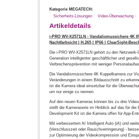
Kategorie MEGATECH:
Sicherheits-Lösungen
Video-Überwachung
Artikeldetails
i-PRO WV-X2571LN - Vandalismussichere 4K IP
Nachtfarbsicht | H.265 | IP66 | ClearSight-Bes
Die i-PRO WV-X2571LN gehört zu den Netzwerk-Übe
Generation intelligenter geschäftlicher und gesel
Verbrechensprävention mit weniger Personalaufwa
Die Vandalismussichere 4K Kuppelkamera zur Video
Veränderungen in einem Bildausschnitt zu erkennen
ist die Kamera ideal einsetzbar für die Überwach
um nur einige zu nennen.
Auf den neuen Kameras können bis zu drei Videoa
stellt die Kameraserie im Hinblick auf das für di
Development Kit ist die Kamera offen für App-En
Mit verbessertem AI Intelligent Auto (iA) und w
(Verschlusszeit oder Rauschverringerung) - bess
zur Optimierung der Videokompression und Einspa