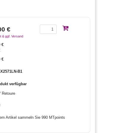
00 €
t & ggf. Versand
 €
€
 €
-X2571LN-B1
dukt verfügbar
/ Retoure
g
sem Artikel sammeln Sie 990 MTpoints