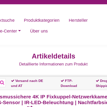
ktsuche
Produktkategorien
Hersteller
ce-Center
Über uns
Artikeldetails
Detaillierte Informationen zum Produkt
Versand nach DE
FTP-
Dro
und AT
Download
Shippi
smussichere 4K IP Fixkuppel-Netzwerkkamer
Sensor | IR-LED-Beleuchtung | Nachtfarbsicht