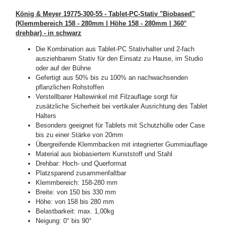
König & Meyer 19775-300-55 - Tablet-PC-Stativ "Biobased"
(Klemmbereich 158 - 280mm | Höhe 158 - 280mm | 360°
drehbar) - in schwarz
Die Kombination aus Tablet-PC Stativhalter und 2-fach
ausziehbarem Stativ für den Einsatz zu Hause, im Studio
oder auf der Bühne
Gefertigt aus 50% bis zu 100% an nachwachsenden
pflanzlichen Rohstoffen
Verstellbarer Haltewinkel mit Filzauflage sorgt für
zusätzliche Sicherheit bei vertikaler Ausrichtung des Tablet
Halters
Besonders geeignet für Tablets mit Schutzhülle oder Case
bis zu einer Stärke von 20mm
Übergreifende Klemmbacken mit integrierter Gummiauflage
Material aus biobasiertem Kunststoff und Stahl
Drehbar: Hoch- und Querformat
Platzsparend zusammenfaltbar
Klemmbereich: 158-280 mm
Breite: von 150 bis 330 mm
Höhe: von 158 bis 280 mm
Belastbarkeit: max. 1,00kg
Neigung: 0° bis 90°