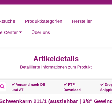
ktsuche
Produktkategorien
Hersteller
ce-Center
Über uns
Artikeldetails
Detaillierte Informationen zum Produkt
Versand nach DE
FTP-
Dro
und AT
Download
Shippi
hwenkarm 211/1 (ausziehbar | 3/8" Gewind