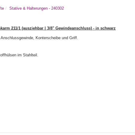
fte
Stative & Halterungen - 240302
karm 211/1 (ausziehbar | 3/8" Gewindeanschluss) - in schwarz
 Anschlussgewinde, Konterscheibe und Griff.
ffhülsen im Stahlteil.