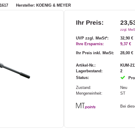
1617
Hersteller: KOENIG & MEYER
Ihr Preis:
23,5
zzgl. MwS
UVP zzgl. MwSt*:
32,90 €
Ihre Ersparnis:
9,37 €
Ihr Preis inkl. MwSt:
28,00 €
Artikel-Nr.:
KUM-211
Lagerbestand:
2
Status:
Pro
Zustand:
Neu
Mengeneinheit:
ST
Bei die