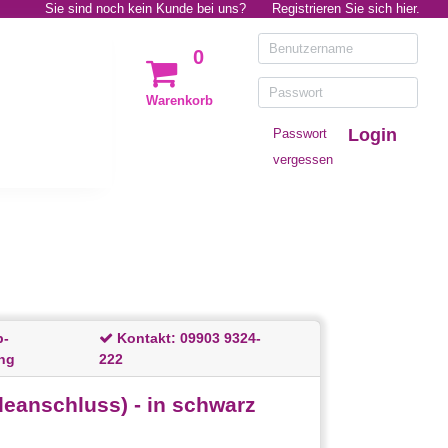
Sie sind noch kein Kunde bei uns?
Registrieren Sie sich hier.
0
Warenkorb
Login
Passwort
vergessen
p-
Kontakt:
09903 9324-
ng
222
eanschluss) - in schwarz