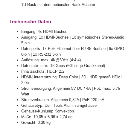
1U-Rack mit dem optionalen Rack-Adapter
Technische Daten:
Eingang: 4x HDMI-Buchse
Ausgang: 1x HDMI-Buchse | 1x symetrisches Stereo-Audio
5-pin
Datenports: 1x PoE-Ethernet über RJ-45-Buchse | 6x GPIO
8-pin | 1x RS-232 3-pin
Auflösung: max. 4K@60Hz (4:4:4)
Datenrate: max. 18 Gbps (6Gbps je Grafikkanal)
Inhaltsschutz: HDCP 2.2
HDMI-Unterstützung: Deep Color | 3D | HDR gemäß HDMI
2.0b
Stromversorgung: Allgemein 5V DC / 4A | PoE max. 5,76
Watt
Stromverbrauch: Allgemein 0,82A | PoE 120 mA
Gehäusetyp: DemiTools Aluminiumgehäuse
Gehäuse-Kühlung: Konvektion
Maße: 19,05 x 5,96 x 2,74 cm
Gewicht: 0,30 kg