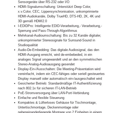
Sensorgeräte über RS-232 oder I/O
HDMI-Signalumschaltung: Unterstützt Deep Color,
x.v.Color, CEC, Lippensynchronisation, unkomprimierte
HDMI-Audiokanäle, Dolby TrueHD, DTS-HD, 2K, 4K und
3D gemäß HDMI2.0
I-EDIDPro: Intelligente EDID-Verarbeitung,- Verarbeitung,-
Sperrung und Pass-Through-Algorithmus
Mehrkanal-Audioumschaltung: Bis zu 32 Kanäle digitaler,
unkomprimierter Stereosignale für Surround-Sound in
Studioqualität
Audio-De-Embedding: Das digitale Audiosignal, das den
HDMI-Ausgang erreicht, wird de-embebeded, in ein
analoges Signal umgewandelt und an den symmetrischen
Stereo-Analog-Audioausgang gesendet
Display-Ein-/Ausschalten: Die Meeting-Präsentation wird
vereinfacht, indem ein CEC-fähiges oder seriell gesteuertes
Display manuell oder automatisch ein-/ausgeschaltet wird
Gesicherter Betrieb: Standardmäßige IT-Authentifizierung
nach 802.1x für sicheren IT-LAN-Betrieb
PoE-Stromversorgung über LAN-Port-Verbindung
Einfache und flexible Steuerung
Kompaktes & Lüfterloses Gehäuse für Tischmontage,
Untertischmontage, Deckenmontage oder
nebeneinanderliegende Montage von 2 Einheiten in einem