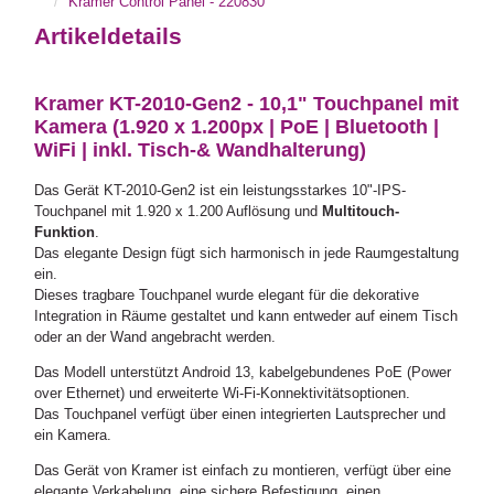
Kramer Control Panel - 220830
Artikeldetails
Kramer KT-2010-Gen2 - 10,1" Touchpanel mit
Kamera (1.920 x 1.200px | PoE | Bluetooth |
WiFi | inkl. Tisch-& Wandhalterung)
Das Gerät KT-2010-Gen2 ist ein leistungsstarkes 10"-IPS-
Touchpanel mit 1.920 x 1.200 Auflösung und
Multitouch-
Funktion
.
Das elegante Design fügt sich harmonisch in jede Raumgestaltung
ein.
Dieses tragbare Touchpanel wurde elegant für die dekorative
Integration in Räume gestaltet und kann entweder auf einem Tisch
oder an der Wand angebracht werden.
Das Modell unterstützt Android 13, kabelgebundenes PoE (Power
over Ethernet) und erweiterte Wi-Fi-Konnektivitätsoptionen.
Das Touchpanel verfügt über einen integrierten Lautsprecher und
ein Kamera.
Das Gerät von Kramer ist einfach zu montieren, verfügt über eine
elegante Verkabelung, eine sichere Befestigung, einen