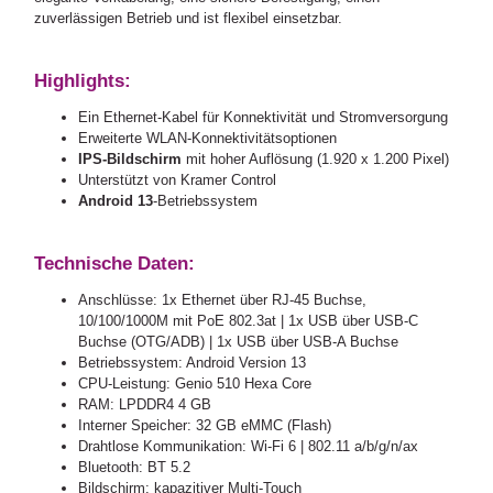
zuverlässigen Betrieb und ist flexibel einsetzbar.
Highlights:
Ein Ethernet-Kabel für Konnektivität und Stromversorgung
Erweiterte WLAN-Konnektivitätsoptionen
IPS-Bildschirm
mit hoher Auflösung (1.920 x 1.200 Pixel)
Unterstützt von Kramer Control
Android 13
-Betriebssystem
Technische Daten:
Anschlüsse: 1x Ethernet über RJ-45 Buchse,
10/100/1000M mit PoE 802.3at | 1x USB über USB-C
Buchse (OTG/ADB) | 1x USB über USB-A Buchse
Betriebssystem: Android Version 13
CPU-Leistung: Genio 510 Hexa Core
RAM: LPDDR4 4 GB
Interner Speicher: 32 GB eMMC (Flash)
Drahtlose Kommunikation: Wi-Fi 6 | 802.11 a/b/g/n/ax
Bluetooth: BT 5.2
Bildschirm: kapazitiver Multi-Touch