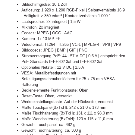
Bildschirmgröße: 10,1 Zoll
Auflösung: 1.920 x 1.200 RGB-Pixel | Seitenverhältnis 16:9
| Helligkeit > 350 cd/m² | Kontrastverhältnis 1.000:1
Lautsprecher: 2x integriert | 1,5 W
Mikrofon: 2x integriert
Codecs: MPEG | OGG | AAC
Kamera: 1x 13 MP FF
Videoformat: H.264 | H.265 | VC-1 | MPEG-4 | VP8 | VP9
Bildcodecs: JPEG | BMP | GIF | PNG
Stromversorgung PoE: 44 - 57 V DC | 0,6 A | entspricht den
PoE-Standards IEEE802.3af und IEEE802.3at
Optionales Netzteil: 12 V DC | 1,5 A
VESA: Metallbefestigungen mit
Befestigungsschraubenlöchern für 75 x 75 mm VESA-
Halterung
Bedienelemente Funktionstaste: Oben
Reset-Taste: Oben, versenkt
Werkseinstellungstaste: Auf der Rückseite, versenkt
Maße Touchpanel(BxTxH): 242 x 21,0 x 173 mm
Maße Tischhalterung (BxTxH): 131 x 111 x 98,0 mm
Maße Wandhalterung (BxTxH): 120 x 115 x 11,0 mm
Gewicht Touchpanel: ca. 482 g
Gewicht Tischhalterung: ca. 300 g