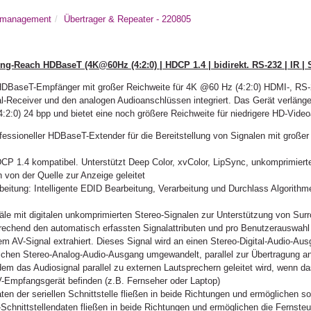
almanagement
Übertrager & Repeater - 220805
each HDBaseT (4K@60Hz (4:2:0) | HDCP 1.4 | bidirekt. RS-232 | IR | S
DBaseT-Empfänger mit großer Reichweite für 4K @60 Hz (4:2:0) HDMI-, RS-23
tal-Receiver und den analogen Audioanschlüssen integriert. Das Gerät verläng
:2:0) 24 bpp und bietet eine noch größere Reichweite für niedrigere HD-Vide
essioneller HDBaseT-Extender für die Bereitstellung von Signalen mit großer
CP 1.4 kompatibel. Unterstützt Deep Color, xvColor, LipSync, unkomprimie
von der Quelle zur Anzeige geleitet
beitung: Intelligente EDID Bearbeitung, Verarbeitung und Durchlass Algorithm
le mit digitalen unkomprimierten Stereo-Signalen zur Unterstützung von Surr
echend den automatisch erfassten Signalattributen und pro Benutzerauswahl w
 AV-Signal extrahiert. Dieses Signal wird an einen Stereo-Digital-Audio-Ausg
schen Stereo-Analog-Audio-Ausgang umgewandelt, parallel zur Übertragung 
dem das Audiosignal parallel zu externen Lautsprechern geleitet wird, wenn da
V-Empfangsgerät befinden (z.B. Fernseher oder Laptop)
ten der seriellen Schnittstelle fließen in beide Richtungen und ermöglichen 
IR-Schnittstellendaten fließen in beide Richtungen und ermöglichen die Fernst