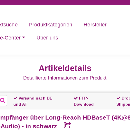
ktsuche
Produktkategorien
Hersteller
ce-Center
Über uns
Artikeldetails
Detaillierte Informationen zum Produkt
Versand nach DE
FTP-
Dro
und AT
Download
Shippi
pfänger über Long-Reach HDBaseT (4K@60Hz
o-Audio) - in schwarz