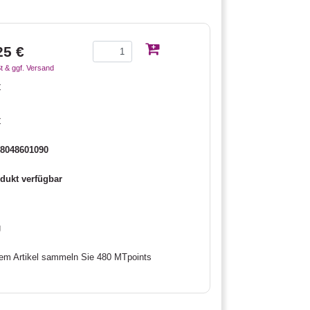
25 €
t & ggf. Versand
€
€
8048601090
dukt verfügbar
g
sem Artikel sammeln Sie 480 MTpoints