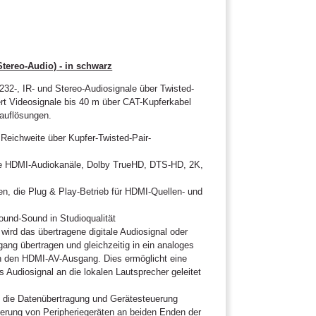
tereo-Audio) - in schwarz
2-, IR- und Stereo-Audiosignale über Twisted-
ert Videosignale bis 40 m über CAT-Kupferkabel
oauflösungen.
 Reichweite über Kupfer-Twisted-Pair-
rte HDMI-Audiokanäle, Dolby TrueHD, DTS-HD, 2K,
en, die Plug & Play-Betrieb für HDMI-Quellen- und
ound-Sound in Studioqualität
ird das übertragene digitale Audiosignal oder
ang übertragen und gleichzeitig in ein analoges
an den HDMI-AV-Ausgang. Dies ermöglicht eine
s Audiosignal an die lokalen Lautsprecher geleitet
so die Datenübertragung und Gerätesteuerung
euerung von Peripheriegeräten an beiden Enden der