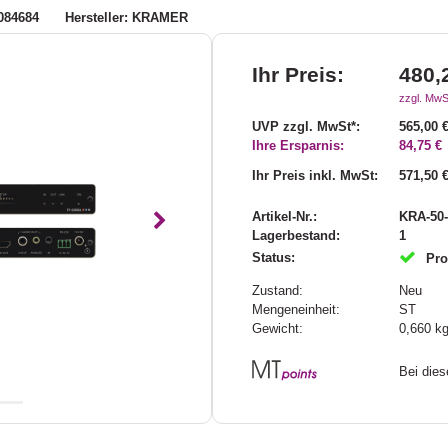
084684
Hersteller: KRAMER
Ihr Preis:
480,
zzgl. MwS
UVP zzgl. MwSt*:
565,00 
Ihre Ersparnis:
84,75 €
Ihr Preis inkl. MwSt:
571,50 
Artikel-Nr.:
KRA-50-
Nächstes
Lagerbestand:
1
Status:
Pro
Zustand:
Neu
Mengeneinheit:
ST
Gewicht:
0,660
k
Bei die