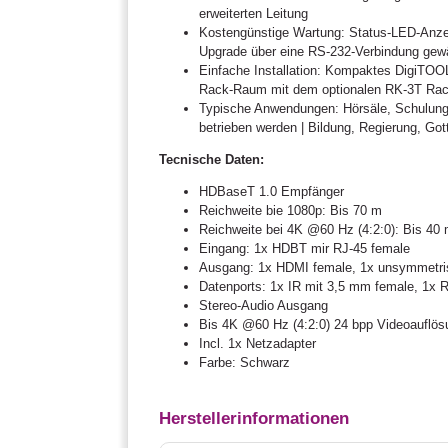
erweiterten Leitung
Kostengünstige Wartung: Status-LED-Anze
Upgrade über eine RS-232-Verbindung gewäh
Einfache Installation: Kompaktes DigiTOOL
Rack-Raum mit dem optionalen RK-3T Rac
Typische Anwendungen: Hörsäle, Schulungs
betrieben werden | Bildung, Regierung, Go
Tecnische Daten:
HDBaseT 1.0 Empfänger
Reichweite bie 1080p: Bis 70 m
Reichweite bei 4K @60 Hz (4:2:0): Bis 40
Eingang: 1x HDBT mir RJ-45 female
Ausgang: 1x HDMI female, 1x unsymmetris
Datenports: 1x IR mit 3,5 mm female, 1x 
Stereo-Audio Ausgang
Bis 4K @60 Hz (4:2:0) 24 bpp Videoauflös
Incl. 1x Netzadapter
Farbe: Schwarz
Herstellerinformationen