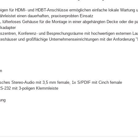
igen für HDMI- und HDBT-Anschlüsse ermöglichen einfache lokale Wartung u
rleistet einen dauerhaften, praxiserprobten Einsatz
 lüfterloses Gehäuse für die Montage in einer abgehängten Decke oder die p
kadapter
zentren, Konferenz- und Besprechungsräume mit hochwertigen externen Lauts
tteshäuser und großflächige Unternehmenseinrichtungen mit der Anforderung 
 m
ches Stereo-Audio mit 3,5 mm female, 1x S/PDIF mit Cinch female
RS-232 mit 3-poligen Klemmleiste
ung