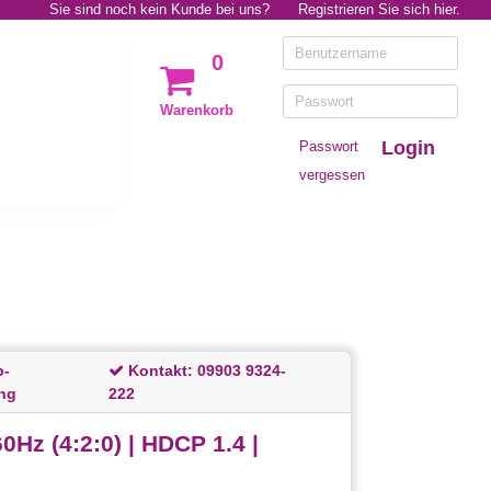
Sie sind noch kein Kunde bei uns?
Registrieren Sie sich hier.
0
Warenkorb
Login
Passwort
vergessen
p-
Kontakt:
09903 9324-
ng
222
 (4:2:0) | HDCP 1.4 |