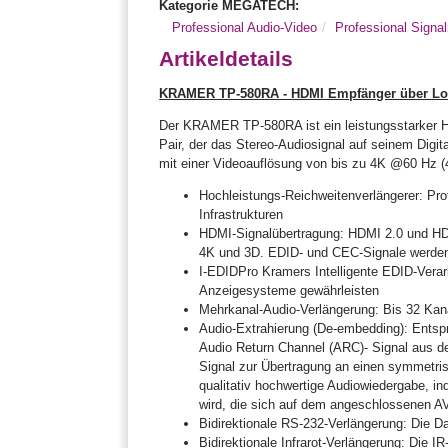
Kategorie MEGATECH:
Professional Audio-Video
Professional Sign
Artikeldetails
KRAMER TP-580RA - HDMI Empfänger über Long-R
Der KRAMER TP-580RA ist ein leistungsstarker H
Pair, der das Stereo-Audiosignal auf seinem Digi
mit einer Videoauflösung von bis zu 4K @60 Hz (4
Hochleistungs-Reichweitenverlängerer: Prof
Infrastrukturen
HDMI-Signalübertragung: HDMI 2.0 und HD
4K und 3D. EDID- und CEC-Signale werden 
I-EDIDPro Kramers Intelligente EDID-Verar
Anzeigesysteme gewährleisten
Mehrkanal-Audio-Verlängerung: Bis 32 Kanä
Audio-Extrahierung (De-embedding): Entspr
Audio Return Channel (ARC)- Signal aus dem
Signal zur Übertragung an einen symmetri
qualitativ hochwertige Audiowiedergabe, in
wird, die sich auf dem angeschlossenen A
Bidirektionale RS-232-Verlängerung: Die Da
Bidirektionale Infrarot-Verlängerung: Die 