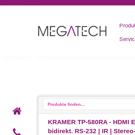
Produ
Servi
KRAMER TP-580RA - HDMI Em
bidirekt. RS-232 | IR | Stere