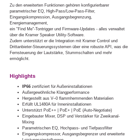
Zu den erweiterten Funktionen gehören konfigurierbarer
parametrischer EQ, High-Pass/Low-Pass-Filter,
Eingangskompression, Ausgangsbegrenzung,
Energiemanagement,
ein "Find Me"-Tontrigger und Firmware-Updates - alles verwaltet
über die Kramer Speaker Utility-Software.
Zudem unterstützt er die Integration mit Kramer Control und
Drittanbieter-Steuerungssystemen über eine robuste API, was die
Fernsteuerung der Lautstärke, Stummschalten und mehr
ermöglicht.
Highlights
IP66
zertifiziert für Außeninstallationen
Außergewöhnliche Klangperformance
Hergestellt aus V–0 flammhemmenden Materialien
Erfüllt UL1480A für Inneninstallationen
Unterstützt PoE++ | PoE+ | PoE (Auto-Negotiate)
Eingebauter Mixer, DSP und Verstärker für Zweikanal-
Mixing
Parametrischen EQ, Hochpass- und Tiefpassfilter
Eingangskompressor, Ausgangsbegrenzer und erweiterte
Leistungseinstellungen