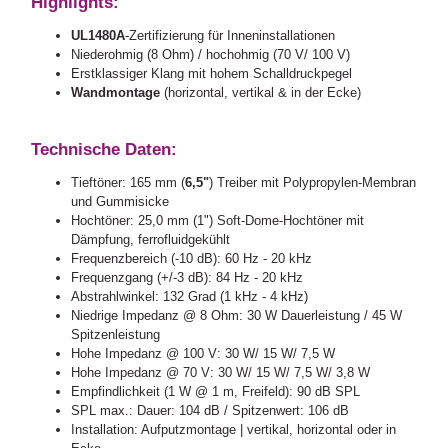
Highlights:
UL1480A
-Zertifizierung für Inneninstallationen
Niederohmig (8 Ohm) / hochohmig (70 V/ 100 V)
Erstklassiger Klang mit hohem Schalldruckpegel
Wandmontage
(horizontal, vertikal & in der Ecke)
Technische Daten:
Tieftöner: 165 mm (
6,5"
) Treiber mit Polypropylen-Membran
und Gummisicke
Hochtöner: 25,0 mm (1") Soft-Dome-Hochtöner mit
Dämpfung, ferrofluidgekühlt
Frequenzbereich (-10 dB): 60 Hz - 20 kHz
Frequenzgang (+/-3 dB): 84 Hz - 20 kHz
Abstrahlwinkel: 132 Grad (1 kHz - 4 kHz)
Niedrige Impedanz @ 8 Ohm: 30 W Dauerleistung / 45 W
Spitzenleistung
Hohe Impedanz @ 100 V: 30 W/ 15 W/ 7,5 W
Hohe Impedanz @ 70 V: 30 W/ 15 W/ 7,5 W/ 3,8 W
Empfindlichkeit (1 W @ 1 m, Freifeld): 90 dB SPL
SPL max.: Dauer: 104 dB / Spitzenwert: 106 dB
Installation: Aufputzmontage | vertikal, horizontal oder in