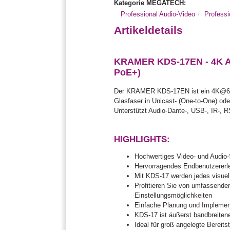
Kategorie MEGATECH:
Professional Audio-Video
Profess
Artikeldetails
KRAMER KDS-17EN - 4K AVo
PoE+)
Der KRAMER KDS-17EN ist ein 4K@60Hz
Glasfaser in Unicast- (One-to-One) ode
Unterstützt Audio-Dante-, USB-, IR-, 
HIGHLIGHTS:
Hochwertiges Video- und Audio
Hervorragendes Endbenutzererle
Mit KDS-17 werden jedes visuell
Profitieren Sie von umfassende
Einstellungsmöglichkeiten
Einfache Planung und Implementi
KDS-17 ist äußerst bandbreitene
Ideal für groß angelegte Bereits