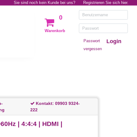
Sie sind noch kein Kunde bei uns?
Registrieren Sie sich hier.
0
Warenkorb
Login
Passwort
vergessen
p-
Kontakt:
09903 9324-
ng
222
Hz | 4:4:4 | HDMI |