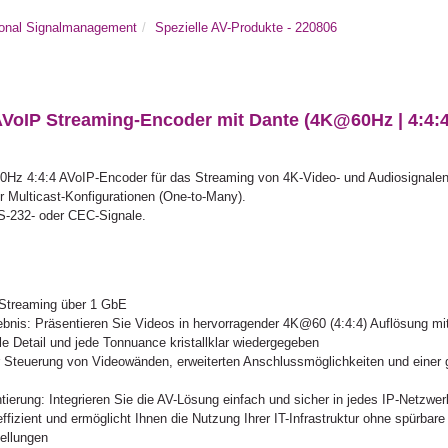
ional Signalmanagement
Spezielle AV-Produkte - 220806
IP Streaming-Encoder mit Dante (4K@60Hz | 4:4:4 
 4:4:4 AVoIP-Encoder für das Streaming von 4K-Video- und Audiosignalen 
r Multicast-Konfigurationen (One-to-Many).
RS-232- oder CEC-Signale.
-Streaming über 1 GbE
bnis: Präsentieren Sie Videos in hervorragender 4K@60 (4:4:4) Auflösung mit
e Detail und jede Tonnuance kristallklar wiedergegeben
r Steuerung von Videowänden, erweiterten Anschlussmöglichkeiten und eine
erung: Integrieren Sie die AV-Lösung einfach und sicher in jedes IP-Netzwer
ffizient und ermöglicht Ihnen die Nutzung Ihrer IT-Infrastruktur ohne spürbar
tellungen