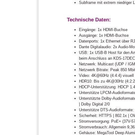
Subframe mit extrem niedriger 
Technische Daten:
Eingänge: 1x HDMI-Buchse
Ausgänge: 1x HDMI-Buchse
Datenports: 1x Ethernet über RJ
Dante Digitalaudio: 2x Audio-
USB: 1x USB-B Host für den An
beim Anschluss an KDS-17DEC
Netzwerk: Multicast (UDP / IGM
Netzwerk Bitrate: Peak 850 Mbit
Video: 4K@60Hz (4:4:4) visuell 
HDR10: Bis zu 4K@30Hz (4:2:2)
HDCP-Unterstützung: HDCP 1.
Unterstütze LPCM-Audioformate
Unterstützte Dolby-Audioformate
| Dolby Digital 2/0
Unterstütze DTS-Audioformate:
Sicherheit: HTTPS | 802.1x | 
Stromversorgung: PoE+ (37V-57V
Stromverbrauch: Allgemein 9,3
Gehäuse: MegaTool Deep Alum