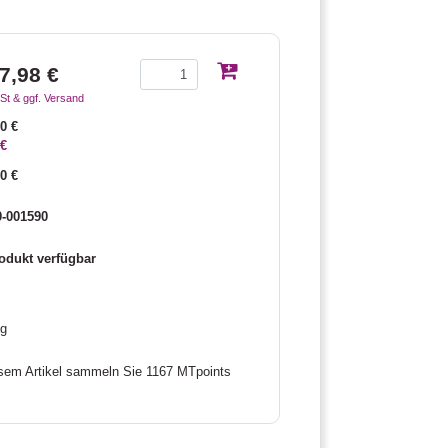
7,98 €
St & ggf. Versand
00 €
 €
90 €
-001590
odukt verfügbar
kg
esem Artikel sammeln Sie 1167 MTpoints