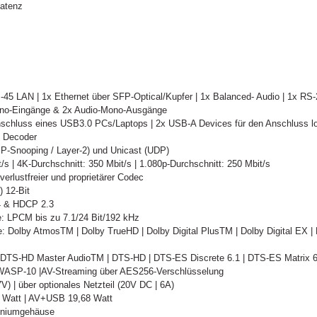
Latenz
-45 LAN | 1x Ethernet über SFP-Optical/Kupfer | 1x Balanced- Audio | 1x RS-
Mono-Eingänge & 2x Audio-Mono-Ausgänge
schluss eines USB3.0 PCs/Laptops | 2x USB-A Devices für den Anschluss l
 Decoder
P-Snooping / Layer-2) und Unicast (UDP)
/s | 4K-Durchschnitt: 350 Mbit/s | 1.080p-Durchschnitt: 250 Mbit/s
verlustfreier und proprietärer Codec
 12-Bit
4 & HDCP 2.3
: LPCM bis zu 7.1/24 Bit/192 kHz
: Dolby AtmosTM | Dolby TrueHD | Dolby Digital PlusTM | Dolby Digital EX | Do
 DTS-HD Master AudioTM | DTS-HD | DTS-ES Discrete 6.1 | DTS-ES Matrix 6.1
OWASP-10 |AV-Streaming über AES256-Verschlüsselung
) | über optionales Netzteil (20V DC | 6A)
6 Watt | AV+USB 19,68 Watt
iniumgehäuse