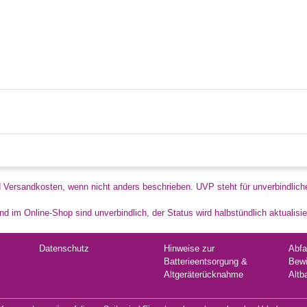
d Versandkosten, wenn nicht anders beschrieben. UVP steht für unverbindlich
d im Online-Shop sind unverbindlich, der Status wird halbstündlich aktualisie
Datenschutz
Hinweise zur
Abfa
Batterieentsorgung &
Bewi
Altgeräterücknahme
Altb