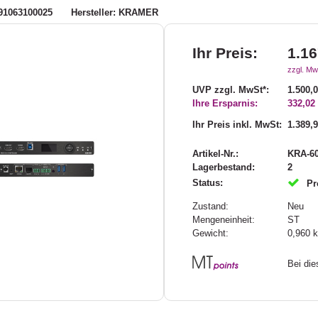
91063100025
Hersteller: KRAMER
Ihr Preis:
1.16
zzgl. Mw
UVP zzgl. MwSt*:
1.500,
Ihre Ersparnis:
332,02
Ihr Preis inkl. MwSt:
1.389,
Artikel-Nr.:
KRA-60
Lagerbestand:
2
Status:
Pr
Zustand:
Neu
Mengeneinheit:
ST
Gewicht:
0,960
Bei di