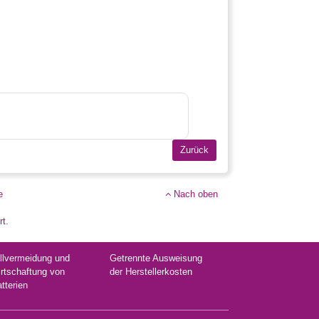
e
Nach oben
rt.
llvermeidung und
Getrennte Ausweisung
rtschaftung von
der Herstellerkosten
atterien