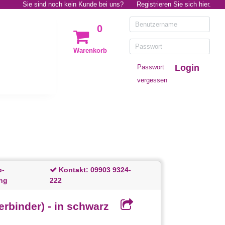
Sie sind noch kein Kunde bei uns?
Registrieren Sie sich hier.
0
Warenkorb
Login
Passwort
vergessen
p-
Kontakt:
09903 9324-
ng
222
rbinder) - in schwarz