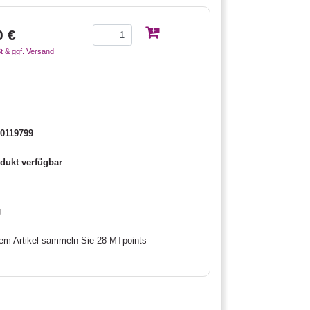
0 €
t & ggf. Versand
0119799
dukt verfügbar
g
sem Artikel sammeln Sie 28 MTpoints