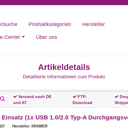
ktsuche
Produktkategorien
Hersteller
ce-Center
Über uns
Artikeldetails
Detaillierte Informationen zum Produkt
Versand nach DE
FTP-
Dro
und AT
Download
Shippi
Einsatz (1x USB 1.0/2.0 Typ-A Durchgangsve
327
Hersteller: KRAMER