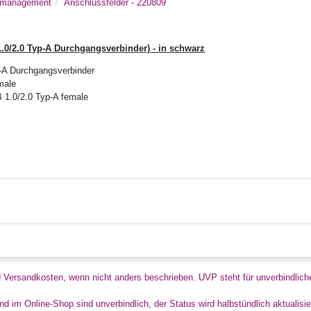
almanagement
Anschlussfelder - 220809
0/2.0 Typ-A Durchgangsverbinder) - in schwarz
p-A Durchgangsverbinder
male
 1.0/2.0 Typ-A female
d Versandkosten, wenn nicht anders beschrieben. UVP steht für unverbindlich
d im Online-Shop sind unverbindlich, der Status wird halbstündlich aktualisie