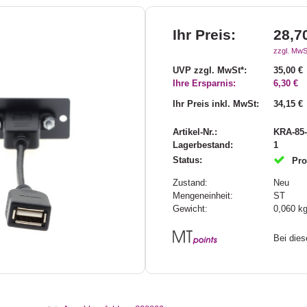
Ihr Preis:
28,7
zzgl. MwS
UVP zzgl. MwSt*:
35,00 €
Ihre Ersparnis:
6,30 €
Ihr Preis inkl. MwSt:
34,15 €
Artikel-Nr.:
KRA-85-
Lagerbestand:
1
Status:
Pro
Zustand:
Neu
Mengeneinheit:
ST
Gewicht:
0,060
k
Bei die