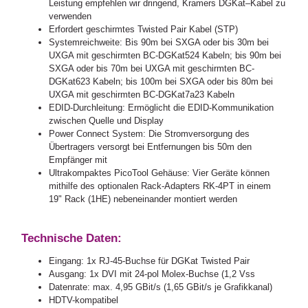
Leistung empfehlen wir dringend, Kramers DGKat–Kabel zu
verwenden
Erfordert geschirmtes Twisted Pair Kabel (STP)
Systemreichweite: Bis 90m bei SXGA oder bis 30m bei
UXGA mit geschirmten BC-DGKat524 Kabeln; bis 90m bei
SXGA oder bis 70m bei UXGA mit geschirmten BC-
DGKat623 Kabeln; bis 100m bei SXGA oder bis 80m bei
UXGA mit geschirmten BC-DGKat7a23 Kabeln
EDID-Durchleitung: Ermöglicht die EDID-Kommunikation
zwischen Quelle und Display
Power Connect System: Die Stromversorgung des
Übertragers versorgt bei Entfernungen bis 50m den
Empfänger mit
Ultrakompaktes PicoTool Gehäuse: Vier Geräte können
mithilfe des optionalen Rack-Adapters RK-4PT in einem
19" Rack (1HE) nebeneinander montiert werden
Technische Daten:
Eingang: 1x RJ-45-Buchse für DGKat Twisted Pair
Ausgang: 1x DVI mit 24-pol Molex-Buchse (1,2 Vss
Datenrate: max. 4,95 GBit/s (1,65 GBit/s je Grafikkanal)
HDTV-kompatibel