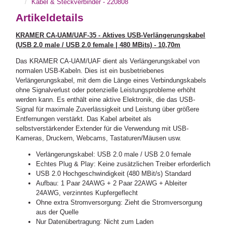
Kabel & Steckverbinder - 220808
Artikeldetails
KRAMER CA-UAM/UAF-35 - Aktives USB-Verlängerungskabel
(USB 2.0 male / USB 2.0 female | 480 MBits) - 10,70m
Das KRAMER CA-UAM/UAF dient als Verlängerungskabel von
normalen USB-Kabeln. Dies ist ein busbetriebenes
Verlängerungskabel, mit dem die Länge eines Verbindungskabels
ohne Signalverlust oder potenzielle Leistungsprobleme erhöht
werden kann. Es enthält eine aktive Elektronik, die das USB-
Signal für maximale Zuverlässigkeit und Leistung über größere
Entfernungen verstärkt. Das Kabel arbeitet als
selbstverstärkender Extender für die Verwendung mit USB-
Kameras, Druckern, Webcams, Tastaturen/Mäusen usw.
Verlängerungskabel: USB 2.0 male / USB 2.0 female
Echtes Plug & Play: Keine zusätzlichen Treiber erforderlich
USB 2.0 Hochgeschwindigkeit (480 MBit/s) Standard
Aufbau: 1 Paar 24AWG + 2 Paar 22AWG + Ableiter
24AWG, verzinntes Kupfergeflecht
Ohne extra Stromversorgung: Zieht die Stromversorgung
aus der Quelle
Nur Datenübertragung: Nicht zum Laden