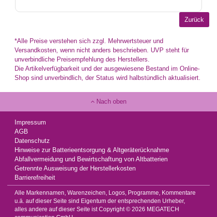
*Alle Preise verstehen sich zzgl. Mehrwertsteuer und
Versandkosten, wenn nicht anders beschrieben. UVP steht für
unverbindliche Preisempfehlung des Herstellers.
Die Artikelverfügbarkeit und der ausgewiesene Bestand im Online-
Shop sind unverbindlich, der Status wird halbstündlich aktualisiert.
Nach oben
Impressum
AGB
Datenschutz
Hinweise zur Batterieentsorgung & Altgeräterücknahme
Abfallvermeidung und Bewirtschaftung von Altbatterien
Getrennte Ausweisung der Herstellerkosten
Barrierefreiheit
Alle Markennamen, Warenzeichen, Logos, Programme, Kommentare
u.ä. auf dieser Seite sind Eigentum der entsprechenden Urheber,
alles andere auf dieser Seite ist Copyright © 2026 MEGATECH