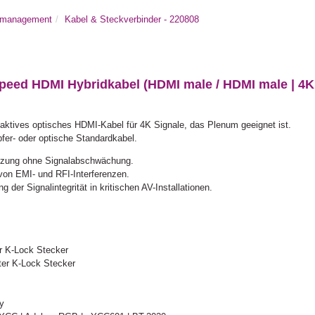
almanagement
Kabel & Steckverbinder - 220808
eed HDMI Hybridkabel (HDMI male / HDMI male | 4K@
ktives optisches HDMI-Kabel für 4K Signale, das Plenum geeignet ist.
upfer- oder optische Standardkabel.
ützung ohne Signalabschwächung.
on EMI- und RFI-Interferenzen.
 der Signalintegrität in kritischen AV-Installationen.
er K-Lock Stecker
ter K-Lock Stecker
y