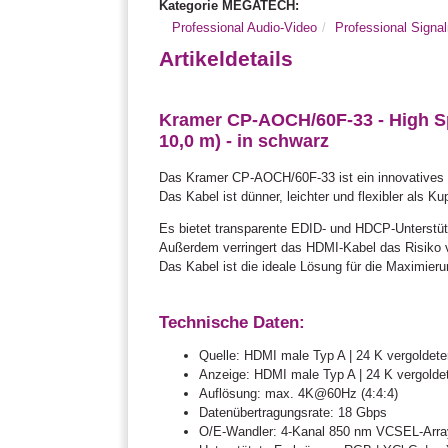
Kategorie MEGATECH:
Professional Audio-Video
Professional Sign
Artikeldetails
Kramer CP-AOCH/60F-33 - High Sp
10,0 m) - in schwarz
Das Kramer CP-AOCH/60F-33 ist ein innovatives a
Das Kabel ist dünner, leichter und flexibler als K
Es bietet transparente EDID- und HDCP-Unterst
Außerdem verringert das HDMI-Kabel das Risiko v
Das Kabel ist die ideale Lösung für die Maximierung
Technische Daten:
Quelle: HDMI male Typ A | 24 K vergoldet
Anzeige: HDMI male Typ A | 24 K vergolde
Auflösung: max. 4K@60Hz (4:4:4)
Datenübertragungsrate: 18 Gbps
O/E-Wandler: 4-Kanal 850 nm VCSEL-Arra