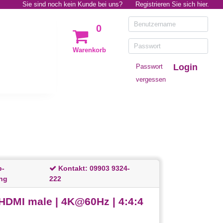
Sie sind noch kein Kunde bei uns?
Registrieren Sie sich hier.
0
Warenkorb
Login
Passwort
vergessen
p-
Kontakt:
09903 9324-
ng
222
DMI male | 4K@60Hz | 4:4:4