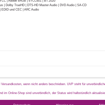
xvYCC | Adobe sRGB | sYCC601 | BT.2020
Plus | Dolby TrueHD | DTS-HD Master Audio | DVD Audio | SA-CD
 | EDID und CEC | ARC Audio
d Versandkosten, wenn nicht anders beschrieben. UVP steht für unverbindlich
d im Online-Shop sind unverbindlich, der Status wird halbstündlich aktualisie