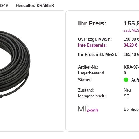
4249
Hersteller: KRAMER
Ihr Preis:
155,
zzgl. MwS
UVP zzgl. MwSt*:
190,00 
Ihre Ersparnis:
34,20 €
Ihr Preis inkl. MwSt:
185,40 
Artikel-Nr.:
KRA-97-
Lagerbestand:
0
Status:
Auf
Zustand:
Neu
Mengeneinheit:
ST
Bei die