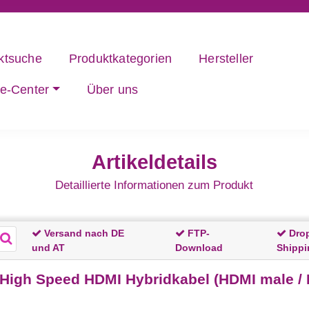
ktsuche
Produktkategorien
Hersteller
ce-Center
Über uns
Artikeldetails
Detaillierte Informationen zum Produkt
Versand nach DE
FTP-
Dro
und AT
Download
Shippi
igh Speed HDMI Hybridkabel (HDMI male / H