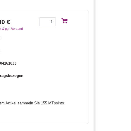
80 €
t & ggf. Versand
€
€
04161033
tragsbezogen
sem Artikel sammeln Sie 155 MTpoints