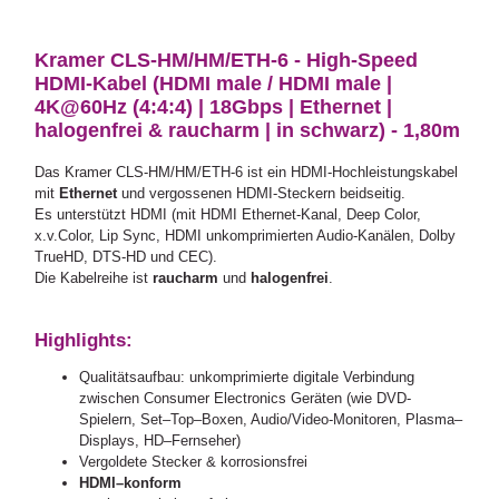
Kramer CLS-HM/HM/ETH-6 - High-Speed
HDMI-Kabel (HDMI male / HDMI male |
4K@60Hz (4:4:4) | 18Gbps | Ethernet |
halogenfrei & raucharm | in schwarz) - 1,80m
Das Kramer CLS-HM/HM/ETH-6 ist ein HDMI-Hochleistungskabel
mit
Ethernet
und vergossenen HDMI-Steckern beidseitig.
Es unterstützt HDMI (mit HDMI Ethernet-Kanal, Deep Color,
x.v.Color, Lip Sync, HDMI unkomprimierten Audio-Kanälen, Dolby
TrueHD, DTS-HD und CEC).
Die Kabelreihe ist
raucharm
und
halogenfrei
.
Highlights:
Qualitätsaufbau: unkomprimierte digitale Verbindung
zwischen Consumer Electronics Geräten (wie DVD-
Spielern, Set–Top–Boxen, Audio/Video-Monitoren, Plasma–
Displays, HD–Fernseher)
Vergoldete Stecker & korrosionsfrei
HDMI–konform