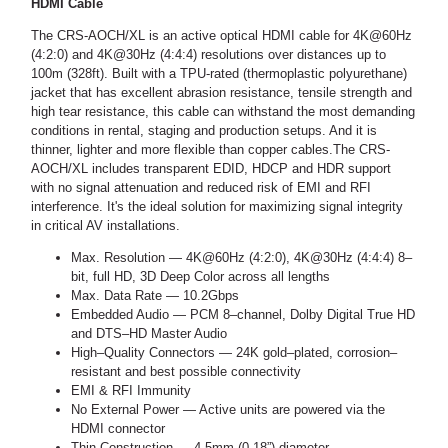
HDMI Cable
The CRS-AOCH/XL is an active optical HDMI cable for 4K@60Hz
(4:2:0) and 4K@30Hz (4:4:4) resolutions over distances up to
100m (328ft). Built with a TPU-rated (thermoplastic polyurethane)
jacket that has excellent abrasion resistance, tensile strength and
high tear resistance, this cable can withstand the most demanding
conditions in rental, staging and production setups. And it is
thinner, lighter and more flexible than copper cables.The CRS-
AOCH/XL includes transparent EDID, HDCP and HDR support
with no signal attenuation and reduced risk of EMI and RFI
interference. It's the ideal solution for maximizing signal integrity
in critical AV installations.
Max. Resolution — 4K@60Hz (4:2:0), 4K@30Hz (4:4:4) 8–
bit, full HD, 3D Deep Color across all lengths
Max. Data Rate — 10.2Gbps
Embedded Audio — PCM 8–channel, Dolby Digital True HD
and DTS–HD Master Audio
High–Quality Connectors — 24K gold–plated, corrosion–
resistant and best possible connectivity
EMI & RFI Immunity
No External Power — Active units are powered via the
HDMI connector
Thin Construction — 4.5mm (0.18”) diameter