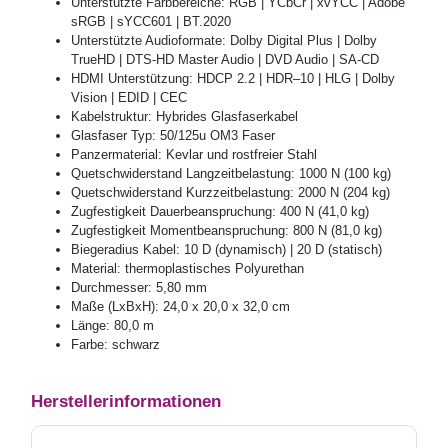
Unterstützte Farbbereiche: RGB | YCbCr | xvYCC | Adobe
sRGB | sYCC601 | BT.2020
Unterstützte Audioformate: Dolby Digital Plus | Dolby
TrueHD | DTS-HD Master Audio | DVD Audio | SA-CD
HDMI Unterstützung: HDCP 2.2 | HDR–10 | HLG | Dolby
Vision | EDID | CEC
Kabelstruktur: Hybrides Glasfaserkabel
Glasfaser Typ: 50/125u OM3 Faser
Panzermaterial: Kevlar und rostfreier Stahl
Quetschwiderstand Langzeitbelastung: 1000 N (100 kg)
Quetschwiderstand Kurzzeitbelastung: 2000 N (204 kg)
Zugfestigkeit Dauerbeanspruchung: 400 N (41,0 kg)
Zugfestigkeit Momentbeanspruchung: 800 N (81,0 kg)
Biegeradius Kabel: 10 D (dynamisch) | 20 D (statisch)
Material: thermoplastisches Polyurethan
Durchmesser: 5,80 mm
Maße (LxBxH): 24,0 x 20,0 x 32,0 cm
Länge: 80,0 m
Farbe: schwarz
Herstellerinformationen