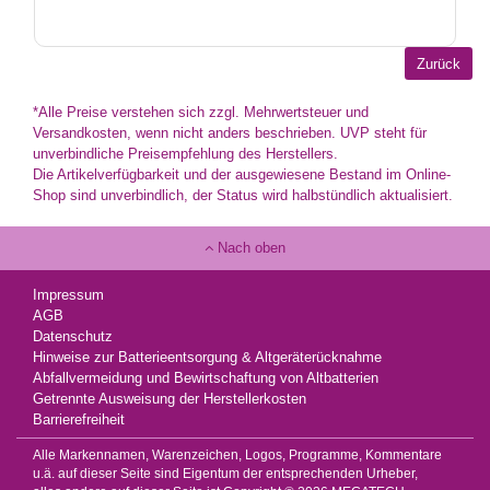
*Alle Preise verstehen sich zzgl. Mehrwertsteuer und
Versandkosten, wenn nicht anders beschrieben. UVP steht für
unverbindliche Preisempfehlung des Herstellers.
Die Artikelverfügbarkeit und der ausgewiesene Bestand im Online-
Shop sind unverbindlich, der Status wird halbstündlich aktualisiert.
Nach oben
Impressum
AGB
Datenschutz
Hinweise zur Batterieentsorgung & Altgeräterücknahme
Abfallvermeidung und Bewirtschaftung von Altbatterien
Getrennte Ausweisung der Herstellerkosten
Barrierefreiheit
Alle Markennamen, Warenzeichen, Logos, Programme, Kommentare
u.ä. auf dieser Seite sind Eigentum der entsprechenden Urheber,