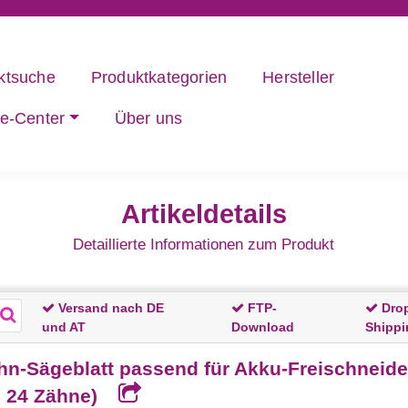
ktsuche
Produktkategorien
Hersteller
ce-Center
Über uns
Artikeldetails
Detaillierte Informationen zum Produkt
Versand nach DE
FTP-
Dro
und AT
Download
Shippi
hn-Sägeblatt passend für Akku-Freischneid
 24 Zähne)