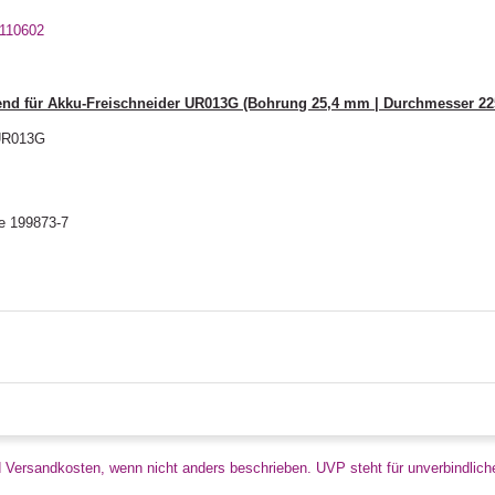
 110602
end für Akku-Freischneider UR013G (Bohrung 25,4 mm | Durchmesser 22
 UR013G
e 199873-7
d Versandkosten, wenn nicht anders beschrieben. UVP steht für unverbindlich