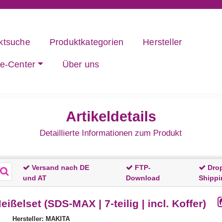
ktsuche
Produktkategorien
Hersteller
ce-Center
Über uns
Artikeldetails
Detaillierte Informationen zum Produkt
Versand nach DE
FTP-
Dro
und AT
Download
Shippi
ißelset (SDS-MAX | 7-teilig | incl. Koffer)
Hersteller: MAKITA