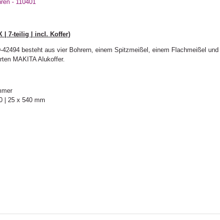
ren - 110401
7-teilig | incl. Koffer)
494 besteht aus vier Bohrern, einem Spitzmeißel, einem Flachmeißel und 
erten MAKITA Alukoffer.
mmer
40 | 25 x 540 mm