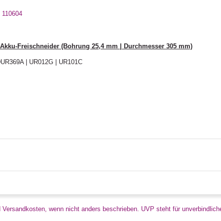
- 110604
r Akku-Freischneider (Bohrung 25,4 mm | Durchmesser 305 mm)
 DUR369A | UR012G | UR101C
d Versandkosten, wenn nicht anders beschrieben. UVP steht für unverbindlich