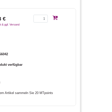
8 €
t & ggf. Versand
66042
dukt verfügbar
g
sem Artikel sammeln Sie 20 MTpoints