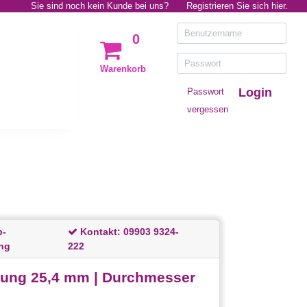
Sie sind noch kein Kunde bei uns?
Registrieren Sie sich hier.
0
Warenkorb
Login
Passwort
vergessen
p-
Kontakt:
09903 9324-
ng
222
rung 25,4 mm | Durchmesser