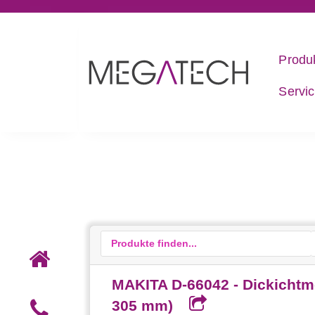
Produ
Servi
MAKITA D-66042 - Dickichtm
305 mm)