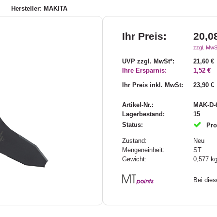
Hersteller: MAKITA
Ihr Preis:
20,0
zzgl. MwS
UVP zzgl. MwSt*:
21,60 €
Ihre Ersparnis:
1,52 €
Ihr Preis inkl. MwSt:
23,90 €
Artikel-Nr.:
MAK-D-
Lagerbestand:
15
Status:
Pro
Zustand:
Neu
Mengeneinheit:
ST
Gewicht:
0,577
k
Bei die