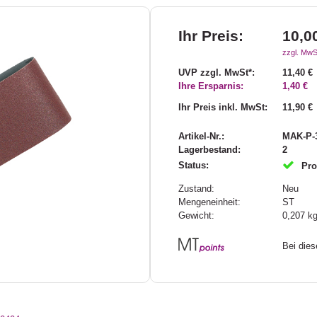
Ihr Preis:
10,0
zzgl. MwS
UVP zzgl. MwSt*:
11,40 €
Ihre Ersparnis:
1,40 €
Ihr Preis inkl. MwSt:
11,90 €
Artikel-Nr.:
MAK-P-
Lagerbestand:
2
Status:
Pro
Zustand:
Neu
Mengeneinheit:
ST
Gewicht:
0,207
k
Bei die