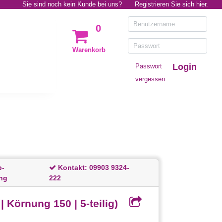
Sie sind noch kein Kunde bei uns?
Registrieren Sie sich hier.
0
Warenkorb
Login
Passwort
vergessen
p-
Kontakt:
09903 9324-
ng
222
 Körnung 150 | 5-teilig)