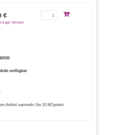
0 €
t & ggf. Versand
36930
dukt verfügbar
g
sem Artikel sammeln Sie 10 MTpoints