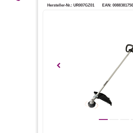
Hersteller-Nr.: UR007GZ01
EAN: 008838175
Vorheriges