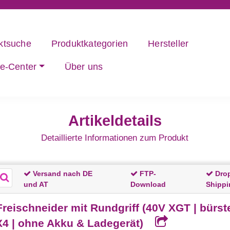
ktsuche
Produktkategorien
Hersteller
ce-Center
Über uns
Artikeldetails
Detaillierte Informationen zum Produkt
Versand nach DE
FTP-
Dro
und AT
Download
Shippi
ischneider mit Rundgriff (40V XGT | bürste
X4 | ohne Akku & Ladegerät)