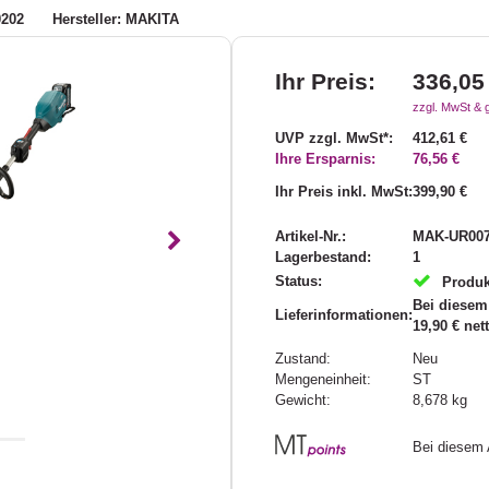
0202
Hersteller: MAKITA
Ihr Preis:
336,05
zzgl. MwSt & 
UVP zzgl. MwSt*:
412,61 €
Ihre Ersparnis:
76,56 €
Ihr Preis inkl. MwSt:
399,90 €
Artikel-Nr.:
MAK-UR00
Nächstes
Lagerbestand:
1
Status:
Produk
Bei diesem 
Lieferinformationen:
19,90 € net
Zustand:
Neu
Mengeneinheit:
ST
Gewicht:
8,678
kg
Bei diesem 