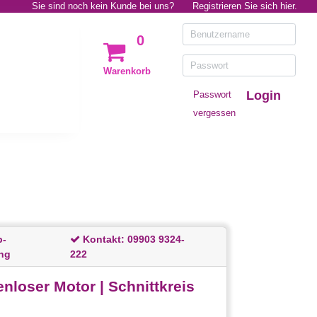
Sie sind noch kein Kunde bei uns?
Registrieren Sie sich hier.
0
Warenkorb
Login
Passwort
vergessen
p-
Kontakt:
09903 9324-
ng
222
nloser Motor | Schnittkreis