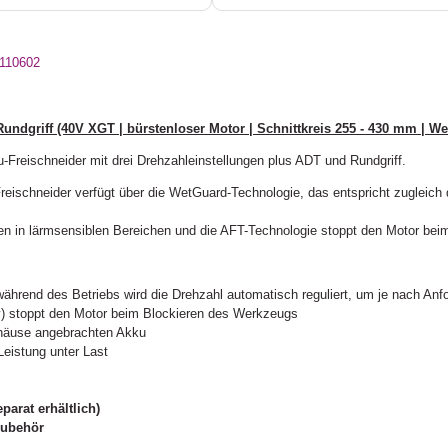
 110602
ndgriff (40V XGT | bürstenloser Motor | Schnittkreis 255 - 430 mm | W
Freischneider mit drei Drehzahleinstellungen plus ADT und Rundgriff.
schneider verfügt über die WetGuard-Technologie, das entspricht zugleich 
ten in lärmsensiblen Bereichen und die AFT-Technologie stoppt den Motor be
ährend des Betriebs wird die Drehzahl automatisch reguliert, um je nach Anfo
) stoppt den Motor beim Blockieren des Werkzeugs
ehäuse angebrachten Akku
Leistung unter Last
arat erhältlich)
Zubehör