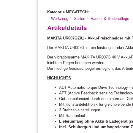
Kategorie MEGATECH:
Werkzeug
Garten
Rasen- & Bodenpflege -
Artikeldetails
MAKITA UR007GZ01 - Akku-Freischneider mit Ru
Der MAKITA UR007G ist ein leistungsstarker Akku-
Der vibrationsarme MAKITA UR007G 40 V Akku-Frei
leichtem Regen betrieben werden.
Der niedrige Geräuschpegel ermöglicht das Arbei
HIGHLIGHTS
ADT Automatic torque Drive Technology - w
AFT (Active Feedback sensing Technology
Gut ausbalanciert durch den hinten am G
Mit Konstantelektronik für gleichbleibende 
3 Drehzahleinstellungen
Mit Sanftanlauf
Lieferumfang ohne Akku & Ladegerät (sep
incl. Schultergurt und umfangreichem 