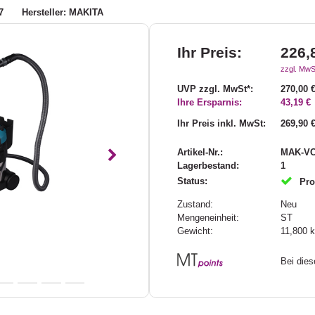
7
Hersteller: MAKITA
Ihr Preis:
226,
zzgl. MwS
UVP zzgl. MwSt*:
270,00 
Ihre Ersparnis:
43,19 €
Ihr Preis inkl. MwSt:
269,90 
Artikel-Nr.:
MAK-VC
Nächstes
Lagerbestand:
1
Status:
Pro
Zustand:
Neu
Mengeneinheit:
ST
Gewicht:
11,800
k
Bei die