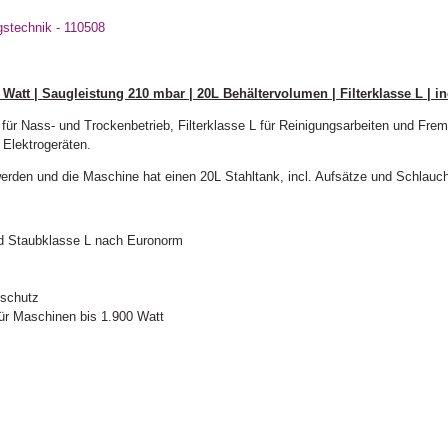
gstechnik - 110508
att | Saugleistung 210 mbar | 20L Behältervolumen | Filterklasse L | in
für Nass- und Trockenbetrieb, Filterklasse L für Reinigungsarbeiten und Fr
Elektrogeräten.
 werden und die Maschine hat einen 20L Stahltank, incl. Aufsätze und Schlau
d Staubklasse L nach Euronorm
ßschutz
ür Maschinen bis 1.900 Watt