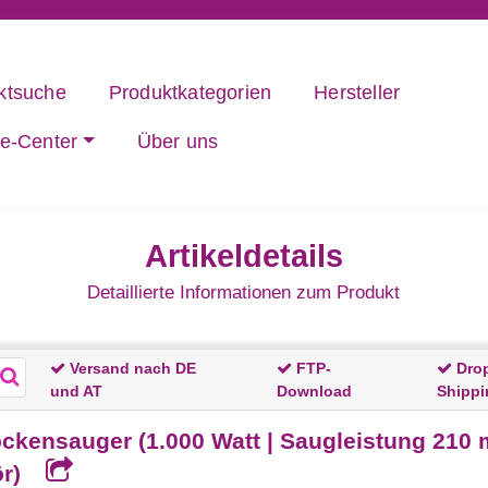
ktsuche
Produktkategorien
Hersteller
ce-Center
Über uns
Artikeldetails
Detaillierte Informationen zum Produkt
Versand nach DE
FTP-
Dro
und AT
Download
Shippi
ckensauger (1.000 Watt | Saugleistung 210 
ör)