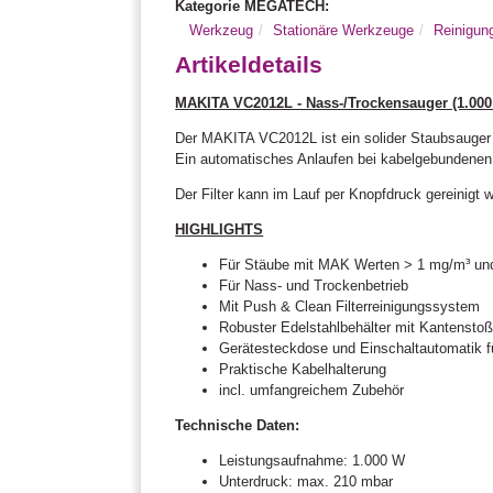
Kategorie MEGATECH:
Werkzeug
Stationäre Werkzeuge
Reinigun
Artikeldetails
MAKITA VC2012L - Nass-/Trockensauger (1.000 W
Der MAKITA VC2012L ist ein solider Staubsauger 
Ein automatisches Anlaufen bei kabelgebundenen 
Der Filter kann im Lauf per Knopfdruck gereinigt
HIGHLIGHTS
Für Stäube mit MAK Werten > 1 mg/m³ un
Für Nass- und Trockenbetrieb
Mit Push & Clean Filterreinigungssystem
Robuster Edelstahlbehälter mit Kantensto
Gerätesteckdose und Einschaltautomatik f
Praktische Kabelhalterung
incl. umfangreichem Zubehör
Technische Daten:
Leistungsaufnahme: 1.000 W
Unterdruck: max. 210 mbar