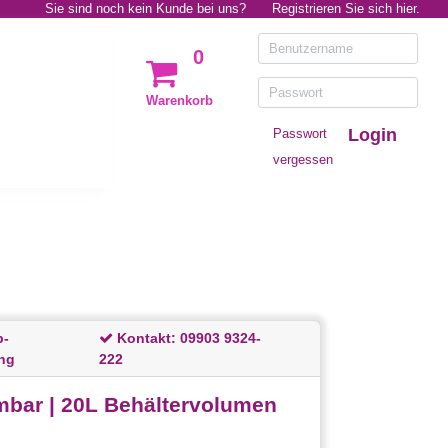
Sie sind noch kein Kunde bei uns?
Registrieren Sie sich hier.
0
Warenkorb
Login
Passwort
vergessen
p-
Kontakt:
09903 9324-
ng
222
mbar | 20L Behältervolumen