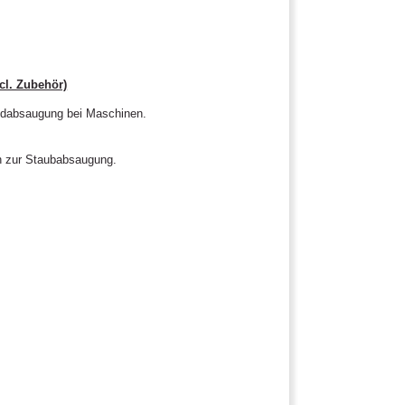
cl. Zubehör)
emdabsaugung bei Maschinen.
ch zur Staubabsaugung.