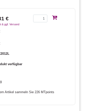
81 €
t & ggf. Versand
€
€
2012L
dukt verfügbar
g
sem Artikel sammeln Sie 226 MTpoints