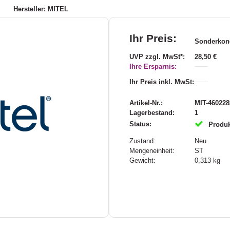
1
Hersteller: MITEL
Ihr Preis:
Sonderkond
UVP zzgl. MwSt*:
28,50 €
Ihre Ersparnis:
Ihr Preis inkl. MwSt:
Artikel-Nr.:
MIT-460228
Lagerbestand:
1
Status:
Produk
Zustand:
Neu
Mengeneinheit:
ST
Gewicht:
0,313
kg