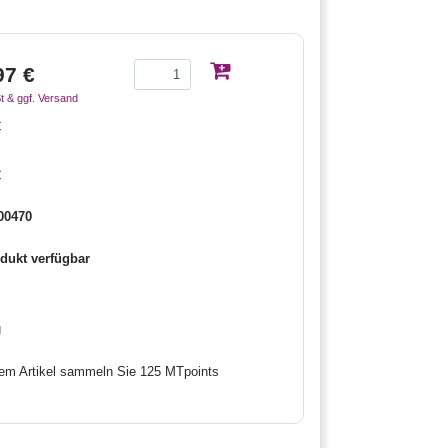
97 €
t & ggf. Versand
€
€
00470
dukt verfügbar
g
sem Artikel sammeln Sie 125 MTpoints