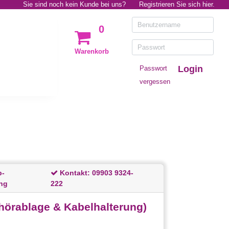
Sie sind noch kein Kunde bei uns?
Registrieren Sie sich hier.
0
Warenkorb
Login
Passwort
vergessen
p-
Kontakt:
09903 9324-
ng
222
ehörablage & Kabelhalterung)