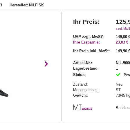
53
Hersteller: NILFISK
Ihr Preis:
125,
zzgl. MwS
UVP zzgl. MwSt*:
149,00 
Ihre Ersparnis:
23,03 €
Ihr Preis inkl. MwSt:
149,90 
Artikel-Nr.:
NIL-500
Nächstes
Lagerbestand:
1
Status:
Pro
Zustand:
Neu
Mengeneinheit:
ST
Gewicht:
7,945
k
Bei die