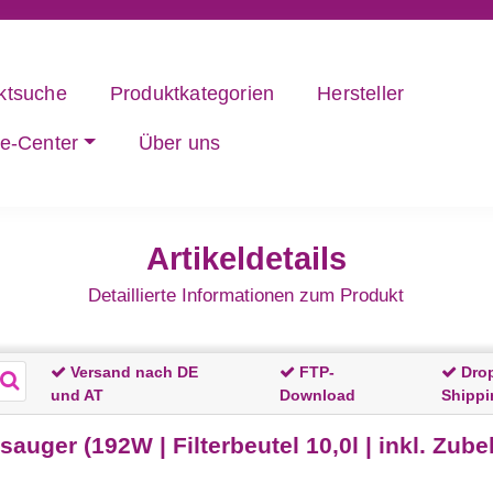
ktsuche
Produktkategorien
Hersteller
ce-Center
Über uns
Artikeldetails
Detaillierte Informationen zum Produkt
Versand nach DE
FTP-
Dro
und AT
Download
Shippi
auger (192W | Filterbeutel 10,0l | inkl. Zub