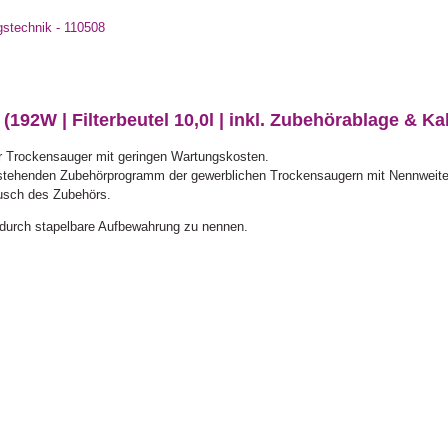
gstechnik - 110508
(192W | Filterbeutel 10,0l | inkl. Zubehörablage & Ka
er Trockensauger mit geringen Wartungskosten.
bestehenden Zubehörprogramm der gewerblichen Trockensaugern mit Nennwei
ausch des Zubehörs.
g durch stapelbare Aufbewahrung zu nennen.