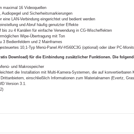
von maximal 16 Videoquellen
, Audiopegel und Sicherheitsmarkierungen
r eine LAN-Verbindung eingerichtet und bedient werden
einstellung und Abruf häufig genutzter Effekte
f bis zu 4 Kanälen für einfache Verwendung in CG-Wischeffekten
rmöglichen Wipe-Übertragung mit Ton
zu 3 Bedienfeldern und 2 Mainframes
sgesteuertes 10,1-Typ Menü-Panel AV-HS60C3G (optional) oder über PC-Moni
ratis Download) für die Einbindung zusätzlicher Funktionen. Die folgend
r Menü- und Makrospeicher
eichtert die Installation mit Multi-Kamera-Systemen, die auf konvertierbaren
Drittanbietern, einschließlich Informationen zum Materialnamen (Evertz, Gra
MD Version 3.1.
2)