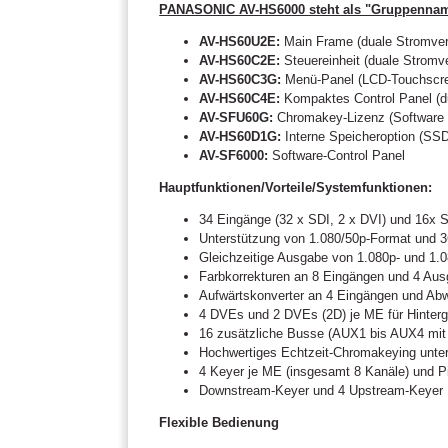
PANASONIC AV-HS6000 steht als "Gruppenname
AV-HS60U2E:
Main Frame (duale Stromver
AV-HS60C2E:
Steuereinheit (duale Stromv
AV-HS60C3G:
Menü-Panel (LCD-Touchscr
AV-HS60C4E:
Kompaktes Control Panel (d
AV-SFU60G:
Chromakey-Lizenz (Software 
AV-HS60D1G:
Interne Speicheroption (SS
AV-SF6000:
Software-Control Panel
Hauptfunktionen/Vorteile/Systemfunktionen:
34 Eingänge (32 x SDI, 2 x DVI) und 16x 
Unterstützung von 1.080/50p-Format und 
Gleichzeitige Ausgabe von 1.080p- und 1.
Farbkorrekturen an 8 Eingängen und 4 Au
Aufwärtskonverter an 4 Eingängen und Ab
4 DVEs und 2 DVEs (2D) je ME für Hinter
16 zusätzliche Busse (AUX1 bis AUX4 mit
Hochwertiges Echtzeit-Chromakeying unter
4 Keyer je ME (insgesamt 8 Kanäle) und P
Downstream-Keyer und 4 Upstream-Keyer
Flexible Bedienung