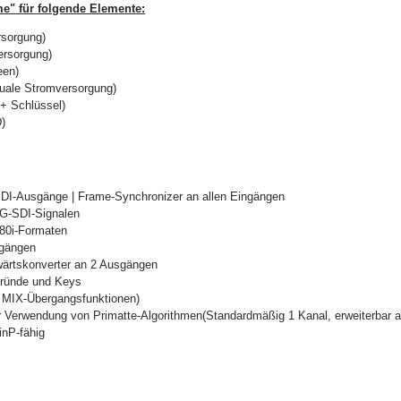
" für folgende Elemente:
sorgung)
ersorgung)
een)
uale Stromversorgung)
+ Schlüssel)
D)
SDI-Ausgänge | Frame-Synchronizer an allen Eingängen
3G-SDI-Signalen
080i-Formaten
sgängen
wärtskonverter an 2 Ausgängen
gründe und Keys
 MIX-Übergangsfunktionen)
 Verwendung von Primatte-Algorithmen(Standardmäßig 1 Kanal, erweiterbar au
inP-fähig