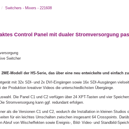
V
Switchers - Mixers - 221608
es Control Panel mit dualer Stromversorgung pas
mversorgung
ive Switcher
 2ME-Modell der HS-Serie, das über eine neu entwickelte und einfach zu
tgerät mit 32x SDI- und 2x DVI-Eingängen sowie 16x SDI-Ausgängen vielseit
i der Produktion kreativer Videos die unterschiedlichsten Übergänge.
Auswahl. Die Panel C1 und C2 verfügen über 24 XPT-Tasten und vier Speicher
ie Stromversorgung kann ggf. redundant erfolgen.
er als die Versionen C1 und C2, wodurch die Installation in kleinen Studios 
seiten für ein leichtes Umschalten zwischen insgesamt 64 Crosspoints. Darüb
 Abruf von Wischeffekten sowie Ereignis-, Bild- Video- und Standbild-Speich