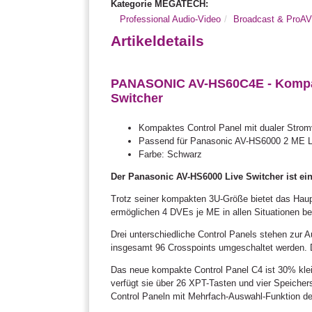
Kategorie MEGATECH:
Professional Audio-Video
Broadcast & ProA
Artikeldetails
PANASONIC AV-HS60C4E - Kompakt
Switcher
Kompaktes Control Panel mit dualer Stro
Passend für Panasonic AV-HS6000 2 ME L
Farbe: Schwarz
Der Panasonic AV-HS6000 Live Switcher ist ein
Trotz seiner kompakten 3U-Größe bietet das Haup
ermöglichen 4 DVEs je ME in allen Situationen be
Drei unterschiedliche Control Panels stehen zur 
insgesamt 96 Crosspoints umgeschaltet werden. D
Das neue kompakte Control Panel C4 ist 30% klein
verfügt sie über 26 XPT-Tasten und vier Speicher
Control Paneln mit Mehrfach-Auswahl-Funktion den