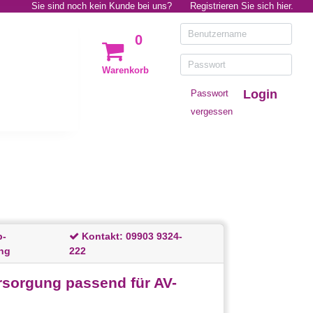
Sie sind noch kein Kunde bei uns?
Registrieren Sie sich hier.
0
Warenkorb
Login
Passwort
vergessen
p-
Kontakt:
09903 9324-
ng
222
sorgung passend für AV-