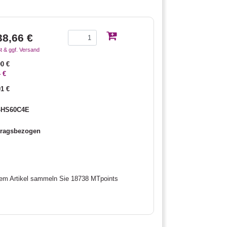
38,66 €
t & ggf. Versand
00 €
 €
01 €
-HS60C4E
tragsbezogen
sem Artikel sammeln Sie 18738 MTpoints