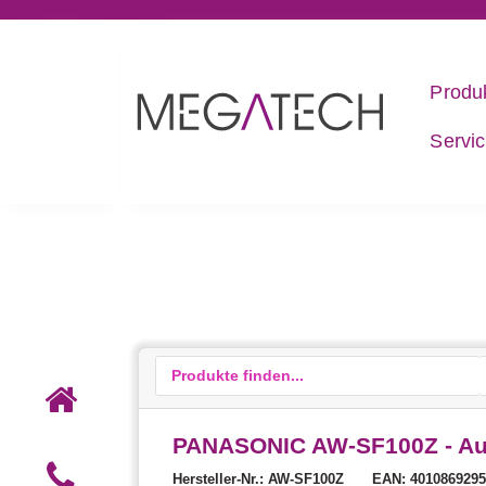
Produ
Servi
PANASONIC AW-SF100Z - Aut
Hersteller-Nr.: AW-SF100Z
EAN: 401086929