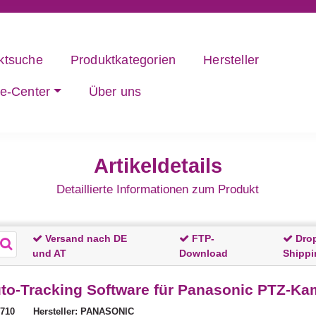
ktsuche
Produktkategorien
Hersteller
ce-Center
Über uns
Artikeldetails
Detaillierte Informationen zum Produkt
Versand nach DE
FTP-
Dro
und AT
Download
Shippi
o-Tracking Software für Panasonic PTZ-Kam
5710
Hersteller: PANASONIC