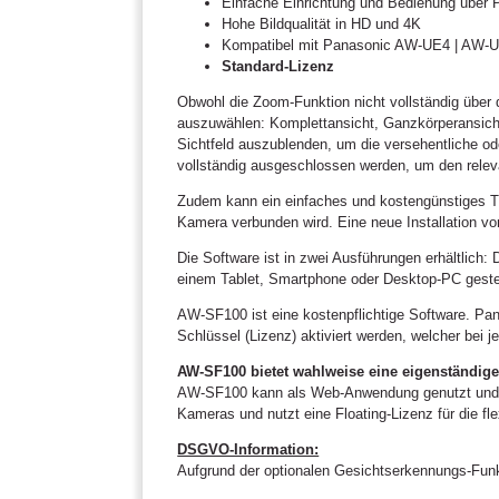
Einfache Einrichtung und Bedienung über 
Hohe Bildqualität in HD und 4K
Kompatibel mit Panasonic AW-UE4 | AW
Standard-Lizenz
Obwohl die Zoom-Funktion nicht vollständig über d
auszuwählen: Komplettansicht, Ganzkörperansicht
Sichtfeld auszublenden, um die versehentliche od
vollständig ausgeschlossen werden, um den relev
Zudem kann ein einfaches und kostengünstiges Tra
Kamera verbunden wird. Eine neue Installation vo
Die Software ist in zwei Ausführungen erhältlic
einem Tablet, Smartphone oder Desktop-PC gesteu
AW-SF100 ist eine kostenpflichtige Software. Pa
Schlüssel (Lizenz) aktiviert werden, welcher bei j
AW-SF100 bietet wahlweise eine eigenständig
AW-SF100 kann als Web-Anwendung genutzt und so
Kameras und nutzt eine Floating-Lizenz für die 
DSGVO-Information:
Aufgrund der optionalen Gesichtserkennungs-Funk