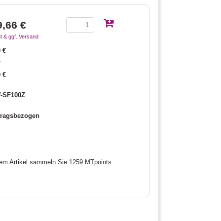
9,66 €
t & ggf. Versand
 €
€
 €
-SF100Z
tragsbezogen
sem Artikel sammeln Sie 1259 MTpoints