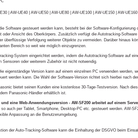
PC
-UE30 | AW-UE40 | AW-UE50 | AW-UE80 | AW-UE100 | AW-UE150 | AW-UE16
ie Software gesteuert werden kann, besteht bei der Software-Konfigurierung d
 oder Ansicht des Oberkörpers. Zusätzlich verfügt die Autotracking-Softwar
er überflüssige Verfolgung weiterer Objekte zu vermeiden. Darüber hinaus kö
anten Bereich so weit wie möglich einzugrenzen.
cking-System eingerichtet werden, indem die Autotracking-Software auf einem 
n Sensoren oder weiterem Zubehör ist nicht notwendig.
h: Die eigenständige Version kann auf einem einzelnen PC verwenden werden,
ert werden kann. Die Wahl der Software-Version richtet sich hierbei nach d
nasonic bietet seinen Kunden eine kostenlose 30-Tage-Testversion. Nach di
edem Panasonic-Händler erhältlich ist.
e und eine Web-Anwendungsversion - AW-SF200 arbeitet auf einem Serve
 auch per Tablet, Smartphone, Desktop-PC etc. gesteuert werden. AW-SF20
flexible Anpassung an die Benutzerumgebung.
tion der Auto-Tracking-Software kann die Einhaltung der DSGVO beim Einsat