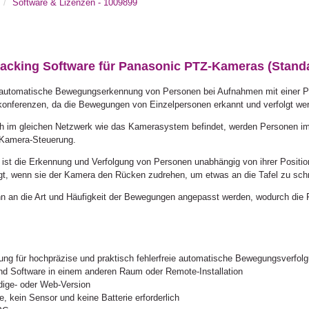
V
Software & Lizenzen - 1009899
cking Software für Panasonic PTZ-Kameras (Standa
e automatische Bewegungserkennung von Personen bei Aufnahmen mit einer P
okonferenzen, da die Bewegungen von Einzelpersonen erkannt und verfolgt we
 sich im gleichen Netzwerk wie das Kamerasystem befindet, werden Personen 
er Kamera-Steuerung.
st die Erkennung und Verfolgung von Personen unabhängig von ihrer Position
gt, wenn sie der Kamera den Rücken zudrehen, um etwas an die Tafel zu sch
 an die Art und Häufigkeit der Bewegungen angepasst werden, wodurch die Pr
g für hochpräzise und praktisch fehlerfreie automatische Bewegungsverfol
 und Software in einem anderen Raum oder Remote-Installation
ndige- oder Web-Version
, kein Sensor und keine Batterie erforderlich