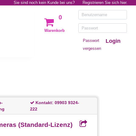
Sie sind noch kein Kunde bei uns?
Registrieren Sie sich hier.
0
Warenkorb
Login
Passwort
vergessen
p-
Kontakt:
09903 9324-
ng
222
eras (Standard-Lizenz)