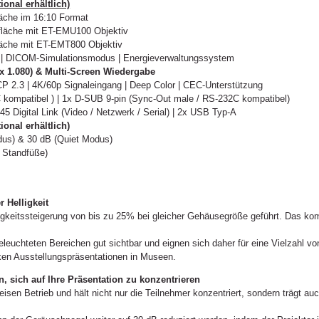
onal erhältlich)
fläche im 16:10 Format
ldfläche mit ET-EMU100 Objektiv
dfläche mit ET-EMT800 Objektiv
yer | DICOM-Simulationsmodus | Energieverwaltungssystem
 x 1.080) & Multi-Screen Wiedergabe
P 2.3 | 4K/60p Signaleingang | Deep Color | CEC-Unterstützung
 kompatibel ) | 1x D-SUB 9-pin (Sync-Out male / RS-232C kompatibel)
5 Digital Link (Video / Netzwerk / Serial) | 2x USB Typ-A
nal erhältlich)
dus) & 30 dB (Quiet Modus)
 Standfüße)
 Helligkeit
elligkeitssteigerung von bis zu 25% bei gleicher Gehäusegröße geführt. Das k
eleuchteten Bereichen gut sichtbar und eignen sich daher für eine Vielzahl v
rken Ausstellungspräsentationen in Museen.
, sich auf Ihre Präsentation zu konzentrieren
isen Betrieb und hält nicht nur die Teilnehmer konzentriert, sondern trägt a