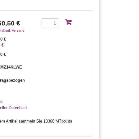
60,50 €
t & ggf. Versand
00 €
 €
00 €
-MZ14KLWE
tragsbezogen
kg
ller-Datenblatt
sem Artikel sammeln Sie 13360 MTpoints