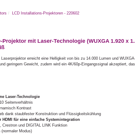
tors
LCD Installations-Projektoren - 220602
jektor mit Laser-Technologie (WUXGA 1.920 x 1.200
iß
erprojektor erreicht eine Helligkeit von bis zu 14.000 Lumen und WUXGA-A
 und geringem Gewicht, zudem wird ein 4K/60p-Eingangssignal akzeptiert, das 
ine Laser-Technologie
0 Seitenverhältnis
ynamisch Kontrast
ieb dank staubfester Konstruktion und Flüssigkeitskühlung
r HDMI für eine einfache Systemintegration
e, Crestron und DIGITAL LINK Funktion
 (normaler Modus)