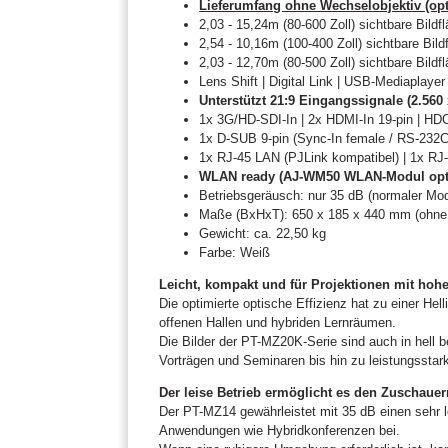
Lieferumfang ohne Wechselobjektiv (opti
2,03 - 15,24m (80-600 Zoll) sichtbare Bild
2,54 - 10,16m (100-400 Zoll) sichtbare Bi
2,03 - 12,70m (80-500 Zoll) sichtbare Bil
Lens Shift | Digital Link | USB-Mediapla
Unterstützt 21:9 Eingangssignale (2.560
1x 3G/HD-SDI-In | 2x HDMI-In 19-pin | HDC
1x D-SUB 9-pin (Sync-In female / RS-232C
1x RJ-45 LAN (PJLink kompatibel) | 1x RJ-4
WLAN ready (AJ-WM50 WLAN-Modul optio
Betriebsgeräusch: nur 35 dB (normaler Mo
Maße (BxHxT): 650 x 185 x 440 mm (ohne
Gewicht: ca. 22,50 kg
Farbe: Weiß
Leicht, kompakt und für Projektionen mit hoher
Die optimierte optische Effizienz hat zu einer H
offenen Hallen und hybriden Lernräumen.
Die Bilder der PT-MZ20K-Serie sind auch in hell b
Vorträgen und Seminaren bis hin zu leistungssta
Der leise Betrieb ermöglicht es den Zuschauern
Der PT-MZ14 gewährleistet mit 35 dB einen sehr le
Anwendungen wie Hybridkonferenzen bei.