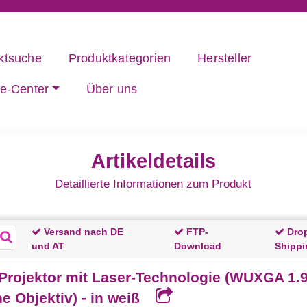
ktsuche
Produktkategorien
Hersteller
ce-Center
Über uns
Artikeldetails
Detaillierte Informationen zum Produkt
Versand nach DE
FTP-
Dro
und AT
Download
Shippi
ojektor mit Laser-Technologie (WUXGA 1.92
ne Objektiv) - in weiß