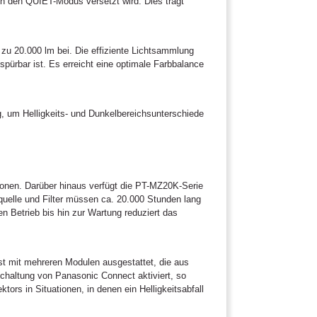
in den QUIET-Modus versetzt wird. Dies trägt
 zu 20.000 lm bei. Die effiziente Lichtsammlung
pürbar ist. Es erreicht eine optimale Farbbalance
, um Helligkeits- und Dunkelbereichsunterschiede
ionen. Darüber hinaus verfügt die PT-MZ20K-Serie
tquelle und Filter müssen ca. 20.000 Stunden lang
n Betrieb bis hin zur Wartung reduziert das
 ist mit mehreren Modulen ausgestattet, die aus
-Schaltung von Panasonic Connect aktiviert, so
tors in Situationen, in denen ein Helligkeitsabfall