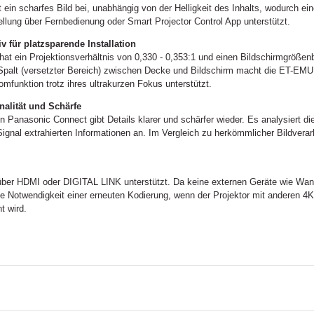
ein scharfes Bild bei, unabhängig von der Helligkeit des Inhalts, wodurch ein
lung über Fernbedienung oder Smart Projector Control App unterstützt.
 für platzsparende Installation
 ein Projektionsverhältnis von 0,330 - 0,353:1 und einen Bildschirmgrößenb
palt (versetzter Bereich) zwischen Decke und Bildschirm macht die ET-EMU1
mfunktion trotz ihres ultrakurzen Fokus unterstützt.
nalität und Schärfe
von Panasonic Connect gibt Details klarer und schärfer wieder. Es analysiert 
ignal extrahierten Informationen an. Im Vergleich zu herkömmlicher Bildvera
ber HDMI oder DIGITAL LINK unterstützt. Da keine externen Geräte wie Wand
 die Notwendigkeit einer erneuten Kodierung, wenn der Projektor mit anderen 
t wird.