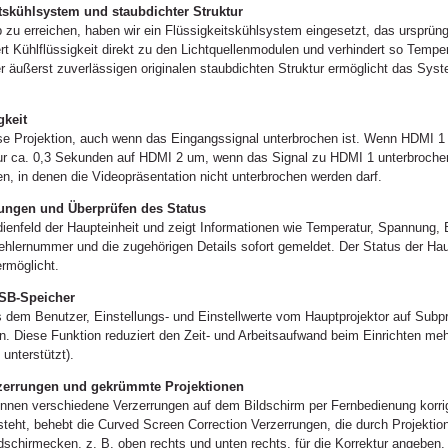
itskühlsystem und staubdichter Struktur
eb zu erreichen, haben wir ein Flüssigkeitskühlsystem eingesetzt, das ursprü
ert Kühlflüssigkeit direkt zu den Lichtquellenmodulen und verhindert so Temper
er äußerst zuverlässigen originalen staubdichten Struktur ermöglicht das Syst
gkeit
ose Projektion, auch wenn das Eingangssignal unterbrochen ist. Wenn HDMI 1
n nur ca. 0,3 Sekunden auf HDMI 2 um, wenn das Signal zu HDMI 1 unterbrochen
n, in denen die Videopräsentation nicht unterbrochen werden darf.
ungen und Überprüfen des Status
dienfeld der Haupteinheit und zeigt Informationen wie Temperatur, Spannung,
 Fehlernummer und die zugehörigen Details sofort gemeldet. Der Status der Hau
rmöglicht.
USB-Speicher
 dem Benutzer, Einstellungs- und Einstellwerte vom Hauptprojektor auf Subpr
. Diese Funktion reduziert den Zeit- und Arbeitsaufwand beim Einrichten meh
unterstützt).
rzerrungen und gekrümmte Projektionen
nen verschiedene Verzerrungen auf dem Bildschirm per Fernbedienung korrigi
tsteht, behebt die Curved Screen Correction Verzerrungen, die durch Projekt
dschirmecken, z. B. oben rechts und unten rechts, für die Korrektur angeben.