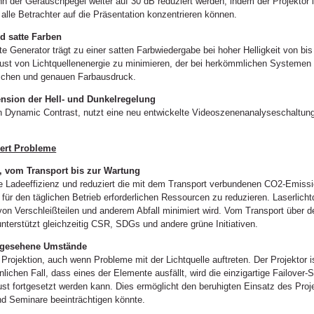
nn der Geräuschpegel weiter auf 30 dB reduziert werden, indem der Projektor 
alle Betrachter auf die Präsentation konzentrieren können.
nd satte Farben
 Generator trägt zu einer satten Farbwiedergabe bei hoher Helligkeit von bis
ust von Lichtquellenenergie zu minimieren, der bei herkömmlichen Systemen s
tischen und genauen Farbausdruck.
ension der Hell- und Dunkelregelung
 Dynamic Contrast, nutzt eine neu entwickelte Videoszenenanalyseschaltung
ert Probleme
, vom Transport bis zur Wartung
e Ladeeffizienz und reduziert die mit dem Transport verbundenen CO2-Emiss
für den täglichen Betrieb erforderlichen Ressourcen zu reduzieren. Laserlich
on Verschleißteilen und anderem Abfall minimiert wird. Vom Transport über de
nterstützt gleichzeitig CSR, SDGs und andere grüne Initiativen.
ergesehene Umstände
e Projektion, auch wenn Probleme mit der Lichtquelle auftreten. Der Projektor
ichen Fall, dass eines der Elemente ausfällt, wird die einzigartige Failover
ust fortgesetzt werden kann. Dies ermöglicht den beruhigten Einsatz des Projek
nd Seminare beeinträchtigen könnte.