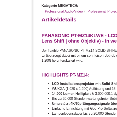
Kategorie MEGATECH:
Professional Audio-Video
Professional Projec
Artikeldetails
PANASONIC PT-MZ14KLWE - LCD-Pro
Lens Shift | ohne Objektiv) - in we
Der flexible PANASONIC PT-MZ14 SOLID SHINE Las
Er überzeugt dabei mit einem sehr leisen Betrieb
1.200) herunterskaliert wird.
HIGHLIGHTS PT-MZ14:
LCD-Installationsprojektor mit Solid Sh
WUXGA (1.920 x 1.200) Auflösung und 16:1
14.000 Lumen Helligkeit
& 3.000.000:1 d
Bis zu 20.000 Stunden wartungsfreier Betr
Unterstützt 4K/60p Eingangssignale übe
Einfache Einrichtung mit Geo Pro Softwar
Lampenlebensdauer bis zu 20.000 Stunden