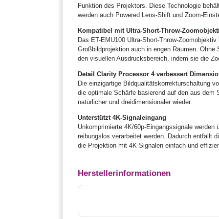
Funktion des Projektors. Diese Technologie behält 
werden auch Powered Lens-Shift und Zoom-Einstel
Kompatibel mit Ultra-Short-Throw-Zoomobjektiv
Das ET-EMU100 Ultra-Short-Throw-Zoomobjektiv hat
Großbildprojektion auch in engen Räumen. Ohne S
den visuellen Ausdrucksbereich, indem sie die Zoo
Detail Clarity Processor 4 verbessert Dimensio
Die einzigartige Bildqualitätskorrekturschaltung 
die optimale Schärfe basierend auf den aus dem S
natürlicher und dreidimensionaler wieder.
Unterstützt 4K-Signaleingang
Unkomprimierte 4K/60p-Eingangssignale werden ü
reibungslos verarbeitet werden. Dadurch entfällt
die Projektion mit 4K-Signalen einfach und effizien
Herstellerinformationen