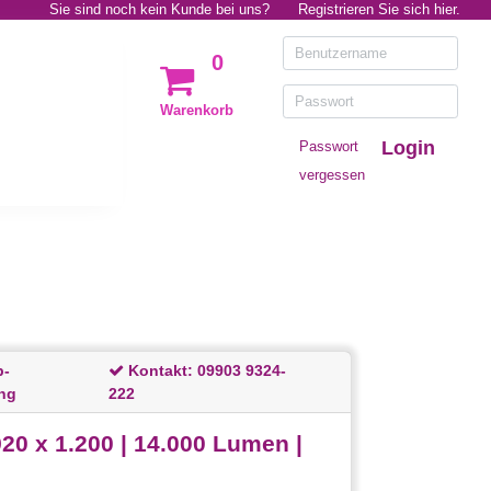
Sie sind noch kein Kunde bei uns?
Registrieren Sie sich hier.
0
Warenkorb
Login
Passwort
vergessen
p-
Kontakt:
09903 9324-
ng
222
0 x 1.200 | 14.000 Lumen |