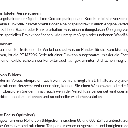
ur lokaler Verzerrungen
ungsfunktion ermöglicht Free Grid die punktgenaue Korrektur lokaler Verzerru
ne Punkt-für-Punkt-Korrektur oder eine Stapelkorrektur durch Angabe vertikal
zahl der Raster oder Punkte erhalten, was einen reibungslosen Übergang von 
von speziellen Projektionsflächen, wie unregelmäßigen oder unebenen Wandfl
ildform
den nur die Breite und der Winkel des schwarzen Randes für die Korrektur 
sen, ist die PT-MZ20K-Serie mit einer Funktion ausgestattet, mit der die Fo
t eine flexible Schwarzwertkorrektur auch auf gekrümmten Bildflächen mögli
von Bildern
r im Voraus überprüfen, auch wenn es nicht möglich ist, Inhalte zu projizier
or mit dem Netzwerk verbunden sind, können Sie einen Webbrowser oder die M
. Überprüfen Sie den Inhalt, auch wenn der Verschluss verwendet wird oder s
tor schnell zu erkennen und so schneller wiederherzustellen.
ive Focus Optimizer)
ügbar, um eine Reihe von Bildgrößen zwischen 80 und 600 Zoll zu unterstützen
e Objektive sind mit einem Temperatursensor ausgestattet und korrigieren d