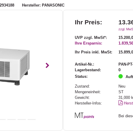
2934188
Hersteller: PANASONIC
Ihr Preis:
13.3
zzgl. MwS
UVP zzgl. MwSt*:
15.200,
Ihre Ersparnis:
1.839,50
Ihr Preis inkl. MwSt:
15.899,
Artikel-Nr.:
PAN-PT
Nächstes
Lagerbestand:
0
Status:
Auf
Zustand:
Neu
Mengeneinheit:
ST
Gewicht:
31,000
Hersteller-Infos:
Herste
Bei die