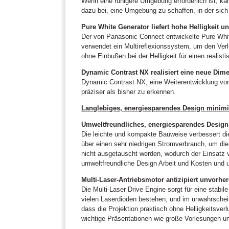
Wenn eine ruhigere Umgebung erforderlich ist, ka
dazu bei, eine Umgebung zu schaffen, in der sich 
Pure White Generator liefert hohe Helligkeit u
Der von Panasonic Connect entwickelte Pure White
verwendet ein Multireflexionssystem, um den Verl
ohne Einbußen bei der Helligkeit für einen realis
Dynamic Contrast NX realisiert eine neue Dim
Dynamic Contrast NX, eine Weiterentwicklung von
präziser als bisher zu erkennen.
Langlebiges, energiesparendes Design minimi
Umweltfreundliches, energiesparendes Design
Die leichte und kompakte Bauweise verbessert di
über einen sehr niedrigen Stromverbrauch, um die 
nicht ausgetauscht werden, wodurch der Einsatz v
umweltfreundliche Design Arbeit und Kosten und u
Multi-Laser-Antriebsmotor antizipiert unvorh
Die Multi-Laser Drive Engine sorgt für eine stabil
vielen Laserdioden bestehen, und im unwahrscheinl
dass die Projektion praktisch ohne Helligkeitsverl
wichtige Präsentationen wie große Vorlesungen u