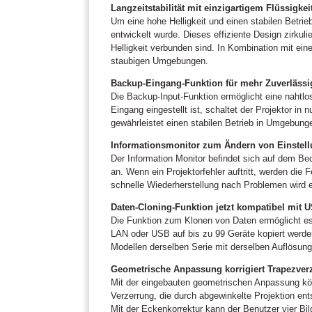
Langzeitstabilität mit einzigartigem Flüssigke
Um eine hohe Helligkeit und einen stabilen Betri
entwickelt wurde. Dieses effiziente Design zirkuli
Helligkeit verbunden sind. In Kombination mit ein
staubigen Umgebungen.
Backup-Eingang-Funktion für mehr Zuverlässi
Die Backup-Input-Funktion ermöglicht eine nahtl
Eingang eingestellt ist, schaltet der Projektor i
gewährleistet einen stabilen Betrieb in Umgebunge
Informationsmonitor zum Ändern von Einstell
Der Information Monitor befindet sich auf dem Be
an. Wenn ein Projektorfehler auftritt, werden die
schnelle Wiederherstellung nach Problemen wird e
Daten-Cloning-Funktion jetzt kompatibel mit 
Die Funktion zum Klonen von Daten ermöglicht es
LAN oder USB auf bis zu 99 Geräte kopiert werden
Modellen derselben Serie mit derselben Auflösung 
Geometrische Anpassung korrigiert Trapezve
Mit der eingebauten geometrischen Anpassung kön
Verzerrung, die durch abgewinkelte Projektion en
Mit der Eckenkorrektur kann der Benutzer vier Bil