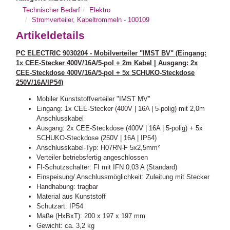
Technischer Bedarf
Elektro
Stromverteiler, Kabeltrommeln - 100109
Artikeldetails
PC ELECTRIC 9030204 - Mobilverteiler "IMST BV" (Eingang:
1x CEE-Stecker 400V/16A/5-pol + 2m Kabel | Ausgang: 2x
CEE-Steckdose 400V/16A/5-pol + 5x SCHUKO-Steckdose
250V/16A/IP54)
Mobiler Kunststoffverteiler "IMST MV"
Eingang: 1x CEE-Stecker (400V | 16A | 5-polig) mit 2,0m
Anschlusskabel
Ausgang: 2x CEE-Steckdose (400V | 16A | 5-polig) + 5x
SCHUKO-Steckdose (250V | 16A | IP54)
Anschlusskabel-Typ: H07RN-F 5x2,5mm²
Verteiler betriebsfertig angeschlossen
FI-Schutzschalter: FI mit IFN 0,03 A (Standard)
Einspeisung/ Anschlussmöglichkeit: Zuleitung mit Stecker
Handhabung: tragbar
Material aus Kunststoff
Schutzart: IP54
Maße (HxBxT): 200 x 197 x 197 mm
Gewicht: ca. 3,2 kg