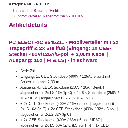
Kategorie MEGATECH:
Technischer Bedarf
Elektro
Stromverteiler, Kabeltrommeln - 100109
Artikeldetails
PC ELECTRIC 9545311 - Mobilverteiler mit 2x
Tragegriff & 2x Stellfuß (Eingang: 1x CEE-
Stecker 400V/125A/5-pol. + 2,00m Kabel |
Ausgang: 15x | FI & LS) - in schwarz
Serie Zirl
Eingang: 1x CEE-Steckdose (400V / 125A / 5-pol.) mit
Anschlusskabel 2,00 m
Ausgang: 4x CEE-Steckdose (230V / 16A / 3-pol. |
abgesichert ü. 2x LS 16A 1p C) + 4x SK-Steckdose (250V /
16A / IP54 | abgesichert ü. 2 xLS 16A 1p C)
+ 2x CEE-Steckdose (400V / 16A / 5-pol. | abgesichert ü.
2xLS 16A 3p C) + 2x CEE-Steckdose (400V / 32A / 5-pol. |
abgesichert ü. 2xLS 32A 3p C)
+ 2x CEE-Steckdose (400V / 63A / 5-pol. / IP67 |
abgesichert ü. 2x LS 63A 3p C (LS vor FI)) + 1x CEE-