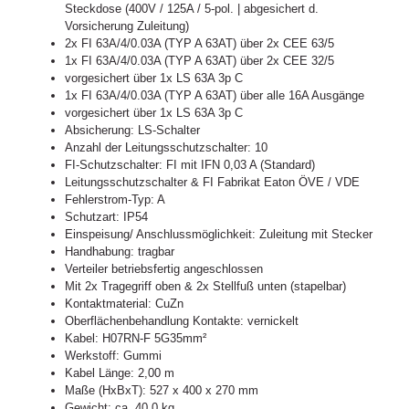
Steckdose (400V / 125A / 5-pol. | abgesichert d.
Vorsicherung Zuleitung)
2x FI 63A/4/0.03A (TYP A 63AT) über 2x CEE 63/5
1x FI 63A/4/0.03A (TYP A 63AT) über 2x CEE 32/5
vorgesichert über 1x LS 63A 3p C
1x FI 63A/4/0.03A (TYP A 63AT) über alle 16A Ausgänge
vorgesichert über 1x LS 63A 3p C
Absicherung: LS-Schalter
Anzahl der Leitungsschutzschalter: 10
FI-Schutzschalter: FI mit IFN 0,03 A (Standard)
Leitungsschutzschalter & FI Fabrikat Eaton ÖVE / VDE
Fehlerstrom-Typ: A
Schutzart: IP54
Einspeisung/ Anschlussmöglichkeit: Zuleitung mit Stecker
Handhabung: tragbar
Verteiler betriebsfertig angeschlossen
Mit 2x Tragegriff oben & 2x Stellfuß unten (stapelbar)
Kontaktmaterial: CuZn
Oberflächenbehandlung Kontakte: vernickelt
Kabel: H07RN-F 5G35mm²
Werkstoff: Gummi
Kabel Länge: 2,00 m
Maße (HxBxT): 527 x 400 x 270 mm
Gewicht: ca. 40,0 kg