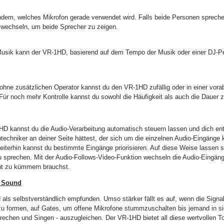
em, welches Mikrofon gerade verwendet wird. Falls beide Personen sprechen
 wechseln, um beide Sprecher zu zeigen.
r Musik kann der VR-1HD, basierend auf dem Tempo der Musik oder einer DJ-
ne zusätzlichen Operator kannst du den VR-1HD zufällig oder in einer vora
 Für noch mehr Kontrolle kannst du sowohl die Häufigkeit als auch die Daue
HD kannst du die Audio-Verarbeitung automatisch steuern lassen und dich ent
ntechniker an deiner Seite hättest, der sich um die einzelnen Audio-Eingänge
 Weiterhin kannst du bestimmte Eingänge priorisieren. Auf diese Weise lassen
u sprechen. Mit der Audio-Follows-Video-Funktion wechseln die Audio-Eingäng
ht zu kümmern brauchst.
n Sound
als selbstverständlich empfunden. Umso stärker fällt es auf, wenn die Signa
zu formen, auf Gates, um offene Mikrofone stummzuschalten bis jemand in si
rechen und Singen - auszugleichen. Der VR-1HD bietet all diese wertvollen T