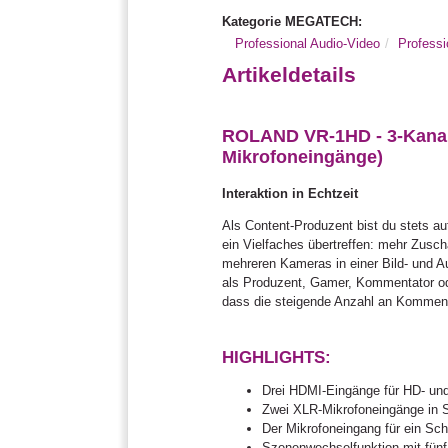
Kategorie MEGATECH:
Professional Audio-Video
Profess
Artikeldetails
ROLAND VR-1HD - 3-Kanal 
Mikrofoneingänge)
Interaktion in Echtzeit
Als Content-Produzent bist du stets a
ein Vielfaches übertreffen: mehr Zus
mehreren Kameras in einer Bild- und A
als Produzent, Gamer, Kommentator oder
dass die steigende Anzahl an Kommentar
HIGHLIGHTS:
Drei HDMI-Eingänge für HD- un
Zwei XLR-Mikrofoneingänge in S
Der Mikrofoneingang für ein Sc
Szenenwechselfunktion mit fünf 