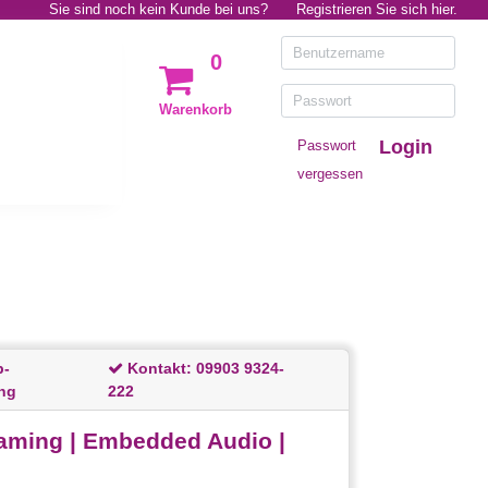
Sie sind noch kein Kunde bei uns?
Registrieren Sie sich hier.
0
Warenkorb
Login
Passwort
vergessen
p-
Kontakt:
09903 9324-
ng
222
aming | Embedded Audio |