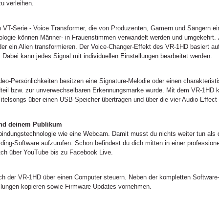
u verleihen.
ren VT-Serie - Voice Transformer, die von Produzenten, Gamern und Sängern e
hnologie können Männer- in Frauenstimmen verwandelt werden und umgekehrt. 
der ein Alien transformieren. Der Voice-Changer-Effekt des VR-1HD basiert auf
Dabei kann jedes Signal mit individuellen Einstellungen bearbeitet werden.
eo-Persönlichkeiten besitzen eine Signature-Melodie oder einen charakterist
dteil bzw. zur unverwechselbaren Erkennungsmarke wurde. Mit dem VR-1HD 
Titelsongs über einen USB-Speicher übertragen und über die vier Audio-Effect
und deinem Publikum
bindungstechnologie wie eine Webcam. Damit musst du nichts weiter tun als
ding-Software aufzurufen. Schon befindest du dich mitten in einer professione
witch über YouTube bis zu Facebook Live.
ch der VR-1HD über einen Computer steuern. Neben der kompletten Software
lungen kopieren sowie Firmware-Updates vornehmen.