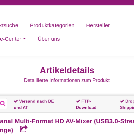
ktsuche
Produktkategorien
Hersteller
ce-Center
Über uns
Artikeldetails
Detaillierte Informationen zum Produkt
Versand nach DE
FTP-
Dro
und AT
Download
Shippi
nal Multi-Format HD AV-Mixer (USB3.0-Stre
änge)