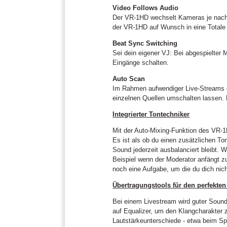
Video Follows Audio
Der VR-1HD wechselt Kameras je nachd
der VR-1HD auf Wunsch in eine Totale
Beat Sync Switching
Sei dein eigener VJ: Bei abgespielte
Eingänge schalten.
Auto Scan
Im Rahmen aufwendiger Live-Streams oh
einzelnen Quellen umschalten lassen.
Integrierter Tontechniker
Mit der Auto-Mixing-Funktion des VR-1
Es ist als ob du einen zusätzlichen To
Sound jederzeit ausbalanciert bleibt.
Beispiel wenn der Moderator anfängt z
noch eine Aufgabe, um die du dich nic
Übertragungstools für den perfekte
Bei einem Livestream wird guter Sound 
auf Equalizer, um den Klangcharakter 
Lautstärkeunterschiede - etwa beim Sp