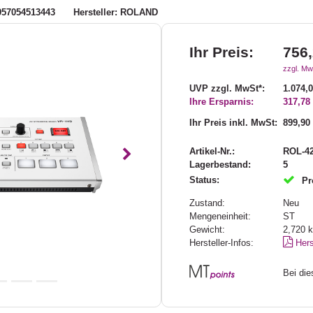
957054513443
Hersteller: ROLAND
Ihr Preis:
756,
zzgl. Mw
UVP zzgl. MwSt*:
1.074,
Ihre Ersparnis:
317,78
Ihr Preis inkl. MwSt:
899,90
Artikel-Nr.:
ROL-4
Nächstes
Lagerbestand:
5
Status:
Pr
Zustand:
Neu
Mengeneinheit:
ST
Gewicht:
2,720
Hersteller-Infos:
Hers
Bei di