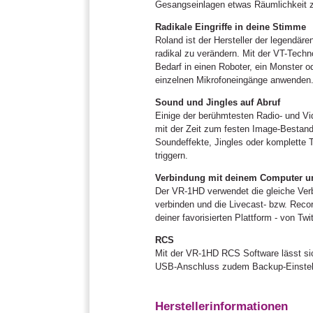
Gesangseinlagen etwas Räumlichkeit z
Radikale Eingriffe in deine Stimme
Roland ist der Hersteller der legendä
radikal zu verändern. Mit der VT-Tec
Bedarf in einen Roboter, ein Monster o
einzelnen Mikrofoneingänge anwenden. 
Sound und Jingles auf Abruf
Einige der berühmtesten Radio- und Vid
mit der Zeit zum festen Image-Bestan
Soundeffekte, Jingles oder komplette 
triggern.
Verbindung mit deinem Computer 
Der VR-1HD verwendet die gleiche Ver
verbinden und die Livecast- bzw. Recor
deiner favorisierten Plattform - von T
RCS
Mit der VR-1HD RCS Software lässt si
USB-Anschluss zudem Backup-Einstel
Herstellerinformationen