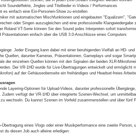
icht Soundeffekte, Jingles und Titellieder in Videos / Performances
 es einfach eine Ein-Personen-Show zu erstellen
chniker mit automatischen Mischfunktionen und eingebauten "Equalizern", "G
echen oder Singen auszugleichen und eine professionelle Klangwiedergabe z
er Roland VT-Serie können Sie den Sound jedes Interpreten sofort transformi
 Präsentationen einfach über die USB 3.0-Anschlüsse eines Computers
ngänge. Jeder Eingang kann dabei mit einer beruhigenden Vielfalt an HD- u
iche Quellen, darunter Kameras, Präsentationen, Gameplays und sogar Smartp
le der einzelnen Quellen können mit den Signalen der beiden XLR-Mikrofonei
erden. Der VR-1HD wurde für Live-Übertragungen entwickelt und ermöglicht 
krofon) auf der Gehäuseoberseite ein freihändiges und Headset-freies Arbeite
ausragen
ende Layering-Optionen für Upload-Videos, darunter professionelle Übergänge,
n. Zudem verfügt der VR-1HD über integrierte Szenen-Wechsel, um unmittelba
n zu wechseln. Du kannst Szenen im Vorfeld zusammenstellen und über fünf P
e-Übertragung eines Vlogs oder einer Musikperformance eine zweite Person, 
 du diesen Job auch alleine erledigen: