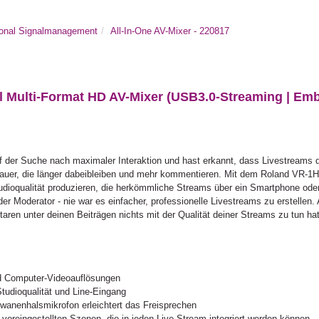
ional Signalmanagement
All-In-One AV-Mixer - 220817
Multi-Format HD AV-Mixer (USB3.0-Streaming | Emb
uf der Suche nach maximaler Interaktion und hast erkannt, dass Livestream
chauer, die länger dabeibleiben und mehr kommentieren. Mit dem Roland VR-
udioqualität produzieren, die herkömmliche Streams über ein Smartphone od
 Moderator - nie war es einfacher, professionelle Livestreams zu erstellen. 
en unter deinen Beiträgen nichts mit der Qualität deiner Streams zu tun hat
d Computer-Videoauflösungen
tudioqualität und Line-Eingang
hwanenhalsmikrofon erleichtert das Freisprechen
voreingestellten Szenen, die in jeden Live-Stream integriert werden können