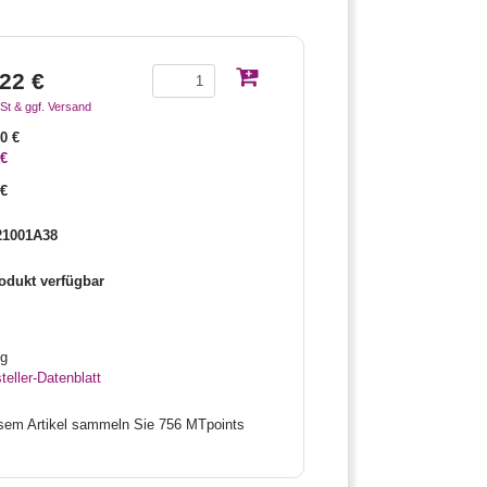
22 €
St & ggf. Versand
00 €
 €
 €
21001A38
odukt verfügbar
kg
teller-Datenblatt
esem Artikel sammeln Sie 756 MTpoints