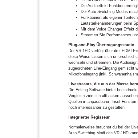
Die Audioeffekt-Funktion ermögl
Der Auto-Switching-Modus macht
Funktioniert als eigener Tonte
Lautstärkenänderungen beim Spr
Mit dem Voice Changer Effekt d
Streamen Sie Performances und
Plug-and-Play Übertragungsstudio
Der VR-1HD verfügt über drei HDMI-Ei
diese Weise lassen sich unterschiedl
wechseln und streamen. Die Audiosigna
zugeordneten Line-Eingang gemischt w
Mikrofoneingang (inkl. Schwanenhalsmi
Livestreams, die aus der Masse her
Die Editing-Software bietet beeindruck
Vergleich ziemlich altbacken aussehe
Quellen in anpassbaren Inset-Fenster
noch interessanter zu gestalten.
Integrierter Regisseur
Normalerweise brauchst du bei der Liv
Auto-Switching-Modi des VR-1HD kannst