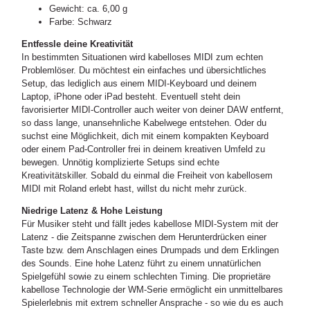
Gewicht: ca. 6,00 g
Farbe: Schwarz
Entfessle deine Kreativität
In bestimmten Situationen wird kabelloses MIDI zum echten
Problemlöser. Du möchtest ein einfaches und übersichtliches
Setup, das lediglich aus einem MIDI-Keyboard und deinem
Laptop, iPhone oder iPad besteht. Eventuell steht dein
favorisierter MIDI-Controller auch weiter von deiner DAW entfernt,
so dass lange, unansehnliche Kabelwege entstehen. Oder du
suchst eine Möglichkeit, dich mit einem kompakten Keyboard
oder einem Pad-Controller frei in deinem kreativen Umfeld zu
bewegen. Unnötig komplizierte Setups sind echte
Kreativitätskiller. Sobald du einmal die Freiheit von kabellosem
MIDI mit Roland erlebt hast, willst du nicht mehr zurück.
Niedrige Latenz & Hohe Leistung
Für Musiker steht und fällt jedes kabellose MIDI-System mit der
Latenz - die Zeitspanne zwischen dem Herunterdrücken einer
Taste bzw. dem Anschlagen eines Drumpads und dem Erklingen
des Sounds. Eine hohe Latenz führt zu einem unnatürlichen
Spielgefühl sowie zu einem schlechten Timing. Die proprietäre
kabellose Technologie der WM-Serie ermöglicht ein unmittelbares
Spielerlebnis mit extrem schneller Ansprache - so wie du es auch