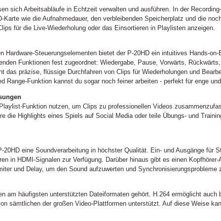
en sich Arbeitsabläufe in Echtzeit verwalten und ausführen. In der Recording-
D-Karte wie die Aufnahmedauer, den verbleibenden Speicherplatz und die no
ips für die Live-Wiederholung oder das Einsortieren in Playlisten anzeigen.
en Hardware-Steuerungselementen bietet der P-20HD ein intuitives Hands-on-E
olgenden Funktionen fest zugeordnet: Wiedergabe, Pause, Vorwärts, Rückwärt
ht das präzise, flüssige Durchfahren von Clips für Wiederholungen und Bearbe
d Range-Funktion kannst du sogar noch feiner arbeiten - perfekt für enge u
ssungen
a-Playlist-Funktion nutzen, um Clips zu professionellen Videos zusammenzufa
iere die Highlights eines Spiels auf Social Media oder teile Übungs- und Trai
P-20HD eine Soundverarbeitung in höchster Qualität. Ein- und Ausgänge für S
ren in HDMI-Signalen zur Verfügung. Darüber hinaus gibt es einen Kopfhörer
Limiter und Delay, um den Sound aufzuwerten und Synchronisierungsprobleme
en am häufigsten unterstützten Dateiformaten gehört. H.264 ermöglicht auch b
von sämtlichen der großen Video-Plattformen unterstützt. Auf diese Weise ka