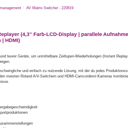
almanagement
AV Matrix-Switcher - 220819
player (4,3" Farb-LCD-Display | parallele Aufnahm
 | HDMI)
 und teurer Geräte, um unmittelbare Zeitlupen-Wiederholungen (Instant Replays
eigen.
erschwingliche und einfach zu nutzende Lösung, mit der du jedes Produktions
it den meisten Roland A/V-Switchern und HDMI-Camcordern/-Kameras kombinie
nisse.
edergabegeschwindigkeit
Sportproduktionen
t-Zusammenstellungen