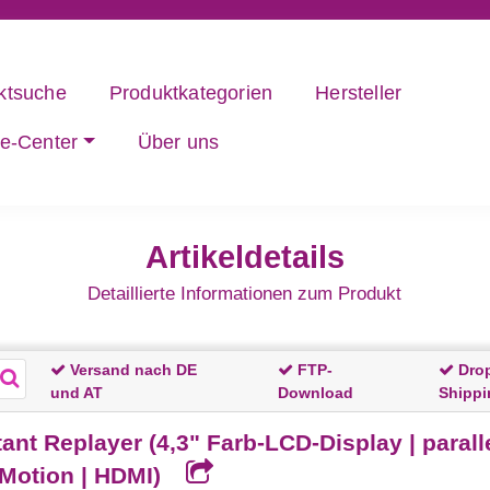
ktsuche
Produktkategorien
Hersteller
ce-Center
Über uns
Artikeldetails
Detaillierte Informationen zum Produkt
Versand nach DE
FTP-
Dro
und AT
Download
Shippi
ant Replayer (4,3" Farb-LCD-Display | para
 Motion | HDMI)