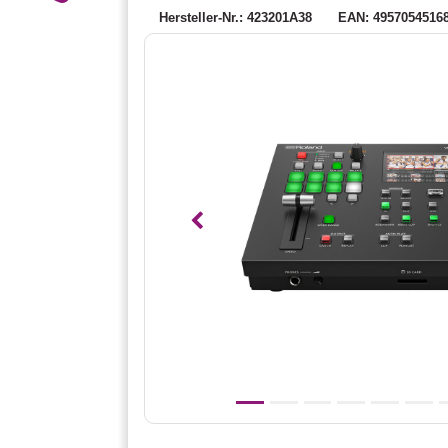
Hersteller-Nr.: 423201A38
EAN: 4957054516
Vorheriges