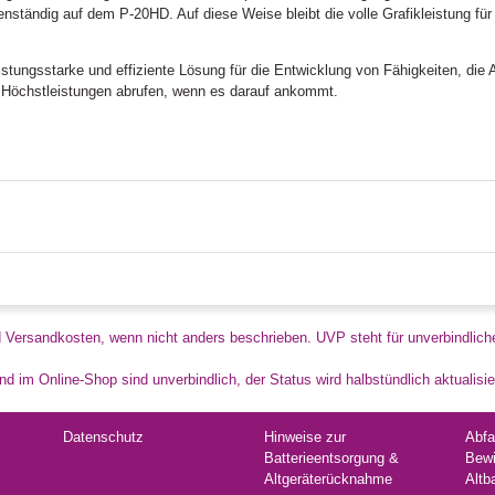
enständig auf dem P-20HD. Auf diese Weise bleibt die volle Grafikleistung fü
eistungsstarke und effiziente Lösung für die Entwicklung von Fähigkeiten, di
r Höchstleistungen abrufen, wenn es darauf ankommt.
d Versandkosten, wenn nicht anders beschrieben. UVP steht für unverbindlich
d im Online-Shop sind unverbindlich, der Status wird halbstündlich aktualisie
Datenschutz
Hinweise zur
Abfa
Batterieentsorgung &
Bewi
Altgeräterücknahme
Altb