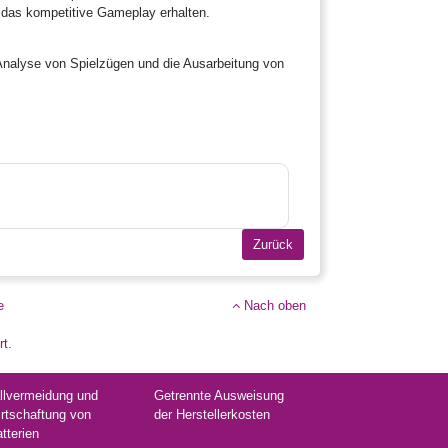
r das kompetitive Gameplay erhalten.
e Analyse von Spielzügen und die Ausarbeitung von
e
Nach oben
rt.
llvermeidung und
Getrennte Ausweisung
rtschaftung von
der Herstellerkosten
atterien