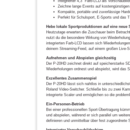
Integrierter 4,3" Farb-LCD als Vorschaubil
Zeichne lange Events auf kostengünstigen 
Kompakte, portable und zuverlässige Hard
Perfekt für Schulsport, E-Sports und das T
Hebe lokale Sportproduktionen auf eine neue 
Heutzutage erwarten die Zuschauer beim Betrachte
nutzt du die besondere Wirkung von Wiederholunge
integrierten Farb-LCD lassen sich Wiederholunge
deinem Streaming-Feed, auf einem großen Live-Sc
Aufnehmen und Abspielen gleichzeitig
Der P-20HD zeichnet direkt auf speicherstarke SD-
Wiederholungen ordnest und abspielst, wird das S
Exzellentes Zusammenspiel
Der P-20HD lässt sich nahtlos in unterschiedlich
Roland Video-Switcher. Schließe bis zu zwei Kam
integrierte Scaler und ermöglichen so die proble
Ein-Personen-Betrieb
Bei einer professionellen Sport-Übertragung küm
und abspielen, während er sich parallel um weite
definieren und unmittelbar über fest zugeordnete 
Integrierter Vorschaubildschirm