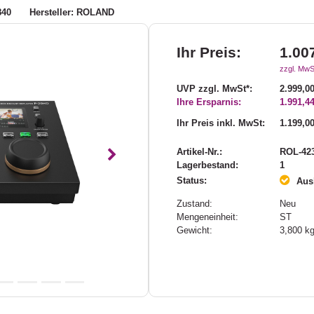
840
Hersteller: ROLAND
Ihr Preis:
1.00
zzgl. MwS
UVP zzgl. MwSt*:
2.999,00
Ihre Ersparnis:
1.991,44
Ihr Preis inkl. MwSt:
1.199,00
Artikel-Nr.:
ROL-42
Nächstes
Lagerbestand:
1
Status:
Ausl
Zustand:
Neu
Mengeneinheit:
ST
Gewicht:
3,800
k