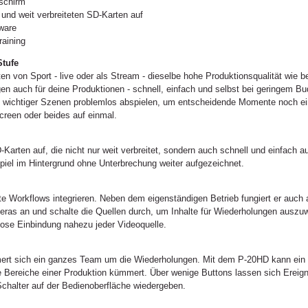
dschirm
und weit verbreiteten SD-Karten auf
ware
raining
Stufe
n von Sport - live oder als Stream - dieselbe hohe Produktionsqualität wie
n auch für deine Produktionen - schnell, einfach und selbst bei geringem Bu
n wichtiger Szenen problemlos abspielen, um entscheidende Momente noch ei
reen oder beides auf einmal.
Karten auf, die nicht nur weit verbreitet, sondern auch schnell und einfach 
piel im Hintergrund ohne Unterbrechung weiter aufgezeichnet.
ste Workflows integrieren. Neben dem eigenständigen Betrieb fungiert er auc
eras an und schalte die Quellen durch, um Inhalte für Wiederholungen ausz
mlose Einbindung nahezu jeder Videoquelle.
mert sich ein ganzes Team um die Wiederholungen. Mit dem P-20HD kann ein e
re Bereiche einer Produktion kümmert. Über wenige Buttons lassen sich Ereig
Schalter auf der Bedienoberfläche wiedergeben.