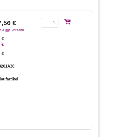
7,56 €
t & ggf. Versand
 €
 €
 €
3201A38
aufartikel
g