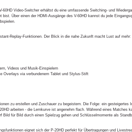
60HD Video-Switcher erhältst du eine umfassende Switching- und Wiederga
et bist. Über einen der HDMI-Ausgänge des V-60HD kannst du jede Eingangsqu
bspielen.
nstant-Replay-Funktionen. Der Blick in die nahe Zukunft macht Lust auf mehr:
ern, Videos und Musik-Einspielern
e Overlays via verbundenem Tablet und Stylus-Stift
ionen zu erstellen und Zuschauer zu begeistern. Die Folge: ein gesteigertes
-20HD arbeiten - die Lernkurve ist angenehm flach. Während eines Matches kan
arf Bild für Bild durch einen Spielzug gehen und Schlüsselmomente als Standb
ungsfunktionen eignet sich der P-20HD perfekt für Übertragungen und Livestr