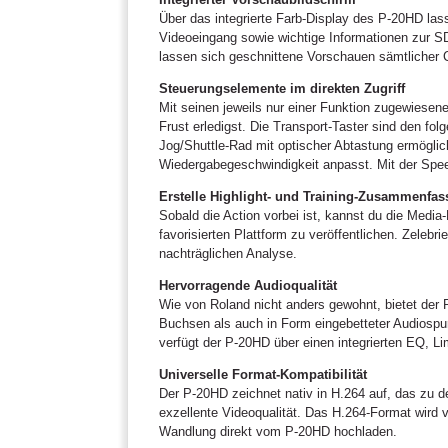
Über das integrierte Farb-Display des P-20HD lass
Videoeingang sowie wichtige Informationen zur S
lassen sich geschnittene Vorschauen sämtlicher Cl
Steuerungselemente im direkten Zugriff
Mit seinen jeweils nur einer Funktion zugewiesen
Frust erledigst. Die Transport-Taster sind den f
Jog/Shuttle-Rad mit optischer Abtastung ermöglic
Wiedergabegeschwindigkeit anpasst. Mit der Spee
Erstelle Highlight- und Training-Zusammenfa
Sobald die Action vorbei ist, kannst du die Medi
favorisierten Plattform zu veröffentlichen. Zelebr
nachträglichen Analyse.
Hervorragende Audioqualität
Wie von Roland nicht anders gewohnt, bietet der 
Buchsen als auch in Form eingebetteter Audiospu
verfügt der P-20HD über einen integrierten EQ, 
Universelle Format-Kompatibilität
Der P-20HD zeichnet nativ in H.264 auf, das zu d
exzellente Videoqualität. Das H.264-Format wird 
Wandlung direkt vom P-20HD hochladen.