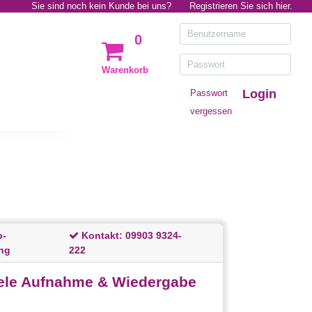
Sie sind noch kein Kunde bei uns?
Registrieren Sie sich hier.
0
Warenkorb
Login
Passwort
vergessen
p-
Kontakt:
09903 9324-
ng
222
llele Aufnahme & Wiedergabe