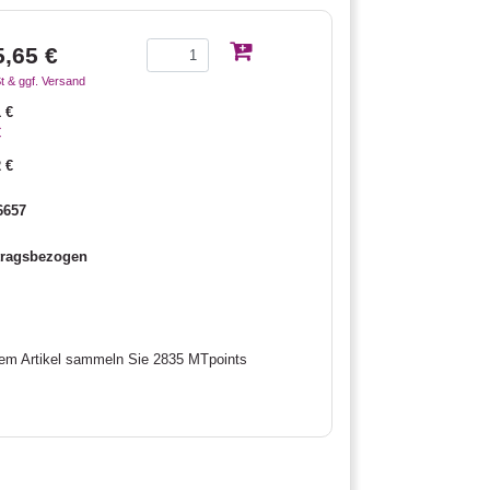
5,65 €
t & ggf. Versand
 €
€
 €
6657
tragsbezogen
sem Artikel sammeln Sie 2835 MTpoints