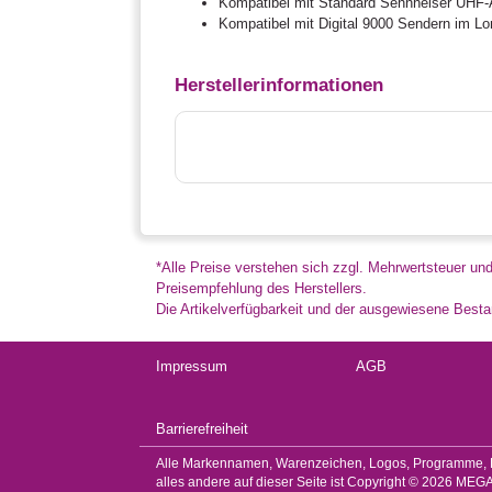
Kompatibel mit Standard Sennheiser UHF
Kompatibel mit Digital 9000 Sendern im 
Herstellerinformationen
*Alle Preise verstehen sich zzgl. Mehrwertsteuer un
Preisempfehlung des Herstellers.
Die Artikelverfügbarkeit und der ausgewiesene Bestan
Impressum
AGB
Barrierefreiheit
Alle Markennamen, Warenzeichen, Logos, Programme, Ko
alles andere auf dieser Seite ist Copyright © 2026 