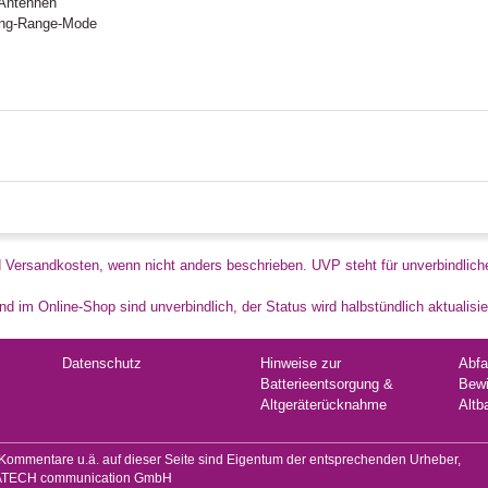
-Antennen
Long-Range-Mode
d Versandkosten, wenn nicht anders beschrieben. UVP steht für unverbindlich
d im Online-Shop sind unverbindlich, der Status wird halbstündlich aktualisie
Datenschutz
Hinweise zur
Abfa
Batterieentsorgung &
Bewi
Altgeräterücknahme
Altb
mmentare u.ä. auf dieser Seite sind Eigentum der entsprechenden Urheber,
MEGATECH communication GmbH