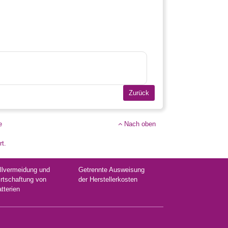
e
Nach oben
rt.
llvermeidung und
Getrennte Ausweisung
rtschaftung von
der Herstellerkosten
atterien