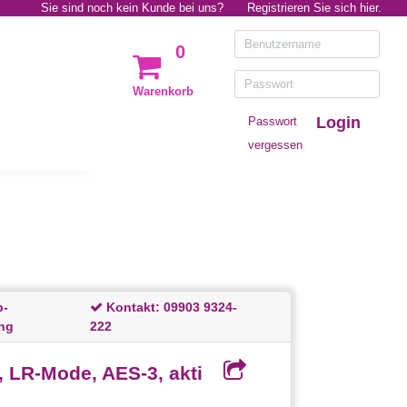
Sie sind noch kein Kunde bei uns?
Registrieren Sie sich hier.
0
Warenkorb
Login
Passwort
vergessen
p-
Kontakt:
09903 9324-
ng
222
, LR-Mode, AES-3, akti