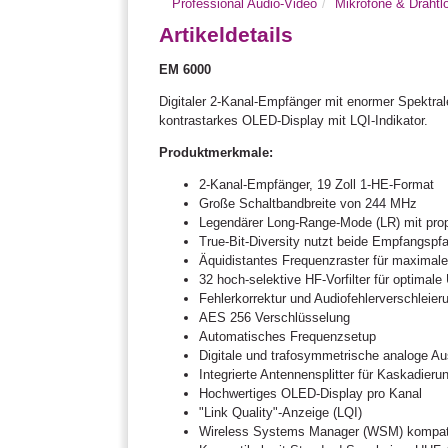
Professional Audio-Video
Mikrofone & Draht
Artikeldetails
EM 6000
Digitaler 2-Kanal-Empfänger mit enormer Spektrale
kontrastarkes OLED-Display mit LQI-Indikator.
Produktmerkmale:
2-Kanal-Empfänger, 19 Zoll 1-HE-Format
Große Schaltbandbreite von 244 MHz
Legendärer Long-Range-Mode (LR) mit prop
True-Bit-Diversity nutzt beide Empfangspfa
Äquidistantes Frequenzraster für maximale
32 hoch-selektive HF-Vorfilter für optima
Fehlerkorrektur und Audiofehlerverschleier
AES 256 Verschlüsselung
Automatisches Frequenzsetup
Digitale und trafosymmetrische analoge 
Integrierte Antennensplitter für Kaskadier
Hochwertiges OLED-Display pro Kanal
"Link Quality"-Anzeige (LQI)
Wireless Systems Manager (WSM) kompat