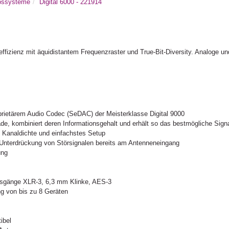
lossysteme
Digital 6000 - 221914
ffizienz mit äquidistantem Frequenzraster und True-Bit-Diversity. Analoge un
rietärem Audio Codec (SeDAC) der Meisterklasse Digital 9000
de, kombiniert deren Informationsgehalt und erhält so das bestmögliche Sign
 Kanaldichte und einfachstes Setup
le Unterdrückung von Störsignalen bereits am Antenneneingang
ung
Ausgänge XLR-3, 6,3 mm Klinke, AES-3
ung von bis zu 8 Geräten
ibel