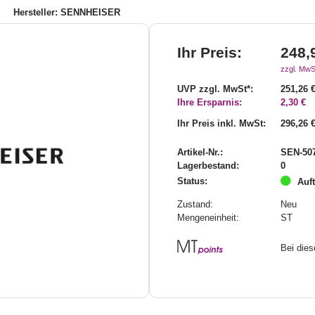
Hersteller: SENNHEISER
Ihr Preis:
248,
zzgl. MwS
UVP zzgl. MwSt*:
251,26 
Ihre Ersparnis:
2,30 €
Ihr Preis inkl. MwSt:
296,26 
Artikel-Nr.:
SEN-50
Lagerbestand:
0
Status:
Auf
Zustand:
Neu
Mengeneinheit:
ST
Bei die