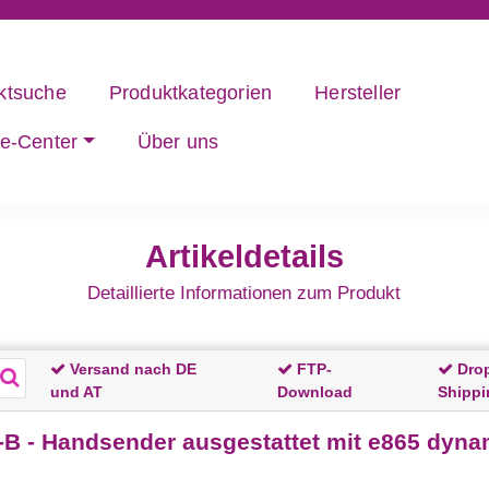
ktsuche
Produktkategorien
Hersteller
ce-Center
Über uns
Artikeldetails
Detaillierte Informationen zum Produkt
Versand nach DE
FTP-
Dro
und AT
Download
Shippi
- Handsender ausgestattet mit e865 dynam