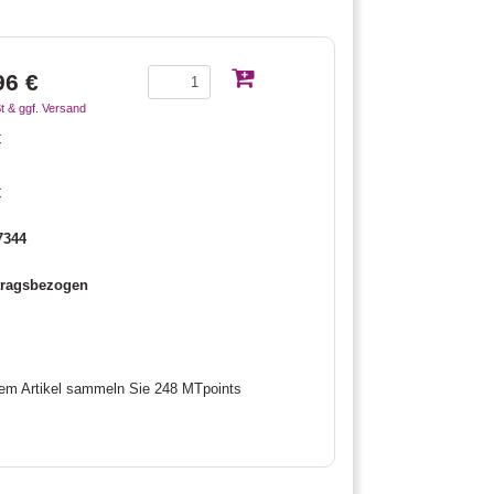
96 €
t & ggf. Versand
€
€
7344
tragsbezogen
sem Artikel sammeln Sie 248 MTpoints