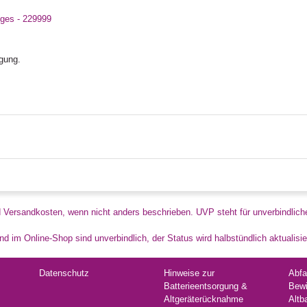
iges - 229999
ügung.
d Versandkosten, wenn nicht anders beschrieben. UVP steht für unverbindlich
d im Online-Shop sind unverbindlich, der Status wird halbstündlich aktualisie
Datenschutz
Hinweise zur
Abfa
Batterieentsorgung &
Bewi
Altgeräterücknahme
Altb