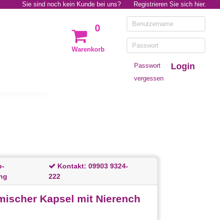
Sie sind noch kein Kunde bei uns?
Registrieren Sie sich hier.
0
Warenkorb
Login
Passwort
vergessen
p-
Kontakt:
09903 9324-
ng
222
ischer Kapsel mit Nierench