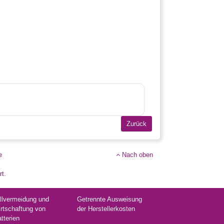
e
Nach oben
rt.
llvermeidung und
Getrennte Ausweisung
rtschaftung von
der Herstellerkosten
atterien